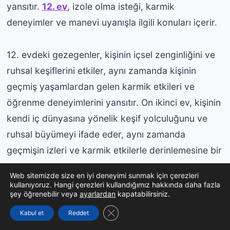
yansıtır.
12. ev
, izole olma isteği, karmik
deneyimler ve manevi uyanışla ilgili konuları içerir.
12. evdeki gezegenler, kişinin içsel zenginliğini ve
ruhsal keşiflerini etkiler, aynı zamanda kişinin
geçmiş yaşamlardan gelen karmik etkileri ve
öğrenme deneyimlerini yansıtır. On ikinci ev, kişinin
kendi iç dünyasına yönelik keşif yolculuğunu ve
ruhsal büyümeyi ifade eder, aynı zamanda
geçmişin izleri ve karmik etkilerle derinlemesine bir
ilişkiyi temsil eder. Bu ev, gizli düşüncelerin ve
Web sitemizde size en iyi deneyimi sunmak için çerezleri
bilinçaltının derinliklerine inme isteğiyle
kullanıyoruz. Hangi çerezleri kullandığımız hakkında daha fazla
şey öğrenebilir veya
ayarlardan
kapatabilirsiniz.
ilişkilendirilir ve insanın kendini ifade etme şeklini
GDPR çerez şeridini kapat
belirler. Son olarak, 12. ev Balık burcunu temsil
Kabul et
Reddet
etmektedir.