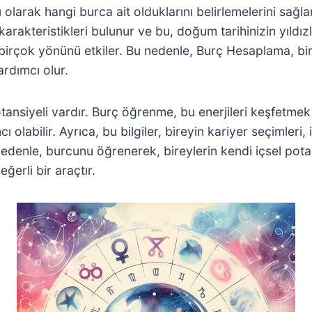
arak hangi burca ait olduklarını belirlemelerini sağlar. 
karakteristikleri bulunur ve bu, doğum tarihinizin yıldı
r birçok yönünü etkiler. Bu nedenle, Burç Hesaplama, bi
ardımcı olur.
otansiyeli vardır. Burç öğrenme, bu enerjileri keşfetmek iç
labilir. Ayrıca, bu bilgiler, bireyin kariyer seçimleri, il
u nedenle, burcunu öğrenerek, bireylerin kendi içsel pot
ğerli bir araçtır.