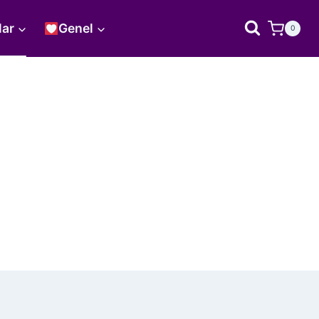
lar
Genel
0