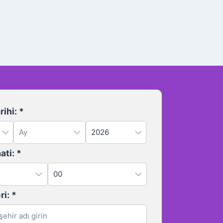
ihi:
*
ati:
*
ri:
*