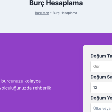
Burç Hesaplama
Burcistan
•
Burç Hesaplama
Doğum Tar
Doğum Sa
e burcunuzu kolayca
el yolculuğunuzda rehberlik
Doğum Ye