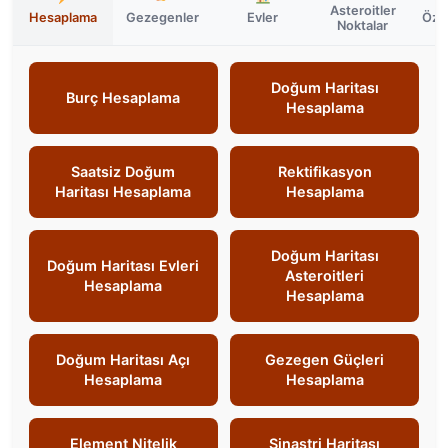
Asteroitler
Hesaplama
Gezegenler
Evler
Özel
Noktalar
Doğum Haritası
Burç Hesaplama
Hesaplama
Saatsiz Doğum
Rektifikasyon
Haritası Hesaplama
Hesaplama
Doğum Haritası
Doğum Haritası Evleri
Asteroitleri
Hesaplama
Hesaplama
Doğum Haritası Açı
Gezegen Güçleri
Hesaplama
Hesaplama
Element Nitelik
Sinastri Haritası