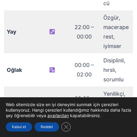
cü
Özgür,
22:00 –
macerape
Yay
00:00
rest,
iyimser
Disiplinli,
00:00 –
Oğlak
hırslı,
02:00
sorumlu
Yenilikçi,
02:00 –
Kova
bağımsız,
Web sitemizde size en iyi deneyimi sunmak için çerezleri
04:00
kullanıyoruz. Hangi çerezleri kullandığımız hakkında daha fazla
vizyoner
şey öğrenebilir veya
ayarlardan
kapatabilirsiniz.
GDPR çerez şeridini kapat
Hassas,
Kabul et
Reddet
hayal