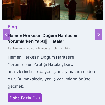
Blog
Hemen Herkesin Doğum Haritasını
Yorumlarken Yaptığı Hatalar
13 Temmuz 2026
–
Burcistan Uzman Ekibi
Hemen Herkesin Doğum Haritasını
Yorumlarken Yaptığı Hatalar, burç
analizlerinde sıkça yanlış anlaşılmalara neden
olur. Bu makalede, yanlış yorumların önüne
geçmek…
H
Daha Fazla Oku
e