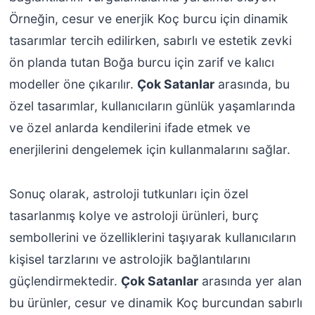
t
t
t
t
Örneğin, cesur ve enerjik Koç burcu için dinamik
:
:
:
:
tasarımlar tercih edilirken, sabırlı ve estetik zevki
4
4
9
1
ön planda tutan Boğa burcu için zarif ve kalıcı
9
9
9
9
modeller öne çıkarılır.
Çok Satanlar
arasında, bu
9
.
.
.
.
9
9
9
özel tasarımlar, kullanıcıların günlük yaşamlarında
9
0
0
0
ve özel anlarda kendilerini ifade etmek ve
0
₺
₺
₺
enerjilerini dengelemek için kullanmalarını sağlar.
₺
.
.
.
.
Sonuç olarak, astroloji tutkunları için özel
tasarlanmış kolye ve astroloji ürünleri, burç
sembollerini ve özelliklerini taşıyarak kullanıcıların
kişisel tarzlarını ve astrolojik bağlantılarını
güçlendirmektedir.
Çok Satanlar
arasında yer alan
bu ürünler, cesur ve dinamik Koç burcundan sabırlı