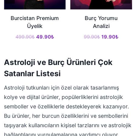
Burcistan Premium
Burç Yorumu
Üyelik
Analizi
O
Ş
O
Ş
499.90
₺
49.90
₺
99.90
₺
19.90
₺
r
u
r
u
i
a
i
a
Astroloji ve Burç Ürünleri Çok
j
n
j
n
i
d
i
d
Satanlar Listesi
n
a
n
a
a
k
a
k
Astroloji tutkunları için özel olarak tasarlanmış
l
i
l
i
kolye ve dijital ürünler, popülerliklerini astrolojik
f
f
f
f
semboller ve özelliklerle destekleyerek kazanıyor.
i
i
i
i
Bu ürünler, her burcun özelliklerini ve sembollerini
y
y
y
y
taşıyarak kullanıcıların kişisel tarzlarını ve astrolojik
a
a
a
a
bağlantılarını vurgulamalarına yardımcı oluyor.