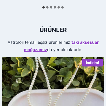
m
e
n
ÜRÜNLER
H
e
Astroloji temalı eşsiz ürünlerimiz
takı aksesuar
r
mağazamız
da yer almaktadır.
k
e
İndirim!
s
i
n
D
o
ğ