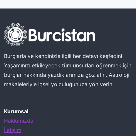
ı
H
a
t
a
l
Burçlarla ve kendinizle ilgili her detayı keşfedin!
a
Yaşamınızı etkileyecek tüm unsurları öğrenmek için
r
burçlar hakkında yazdıklarımıza göz atın. Astroloji
makaleleriyle içsel yolculuğunuza yön verin.
Kurumsal
Hakkımızda
İletişim