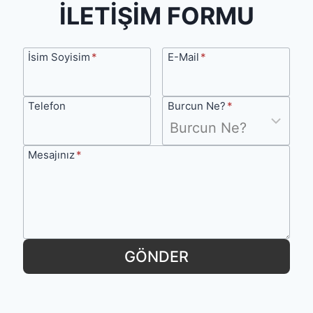
r
İLETİŞİM FORMU
u
m
İsim
E-
İsim Soyisim
*
E-Mail
*
l
Soyisim
Mail
a
Telefon
Burcun
Telefon
Burcun Ne?
*
r
Ne?
k
e
Mesajınız
Mesajınız
*
n
Y
a
p
GÖNDER
t
ı
ğ