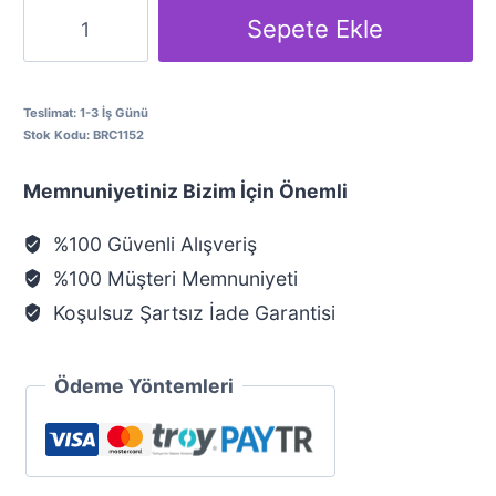
Boğa
Sepete Ekle
Burcu
Gümüş
Kolye
Teslimat:
1-3 İş Günü
Stok Kodu:
BRC1152
adet
Memnuniyetiniz Bizim İçin Önemli
%100 Güvenli Alışveriş
%100 Müşteri Memnuniyeti
Koşulsuz Şartsız İade Garantisi
Ödeme Yöntemleri