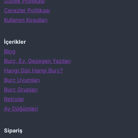
Gizlilik Politikası
e
Çerezler Politikası
n
Kullanım Koşulları
Y
a
p
İçerikler
t
Blog
ı
Burç, Ev, Gezegen Yazıları
ğ
Hangi Gün Hangi Burç?
ı
Burç Uyumları
H
Burç Grupları
a
Retrolar
t
Ay Düğümleri
a
l
Sipariş
a