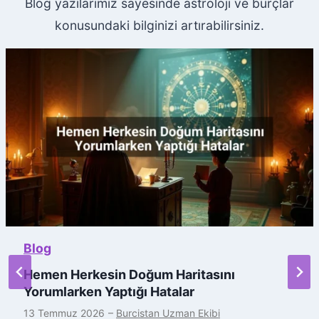
Blog yazılarımız sayesinde astroloji ve burçlar
konusundaki bilginizi artırabilirsiniz.
Blog
Hemen Herkesin Doğum Haritasını
Yorumlarken Yaptığı Hatalar
13 Temmuz 2026
–
Burcistan Uzman Ekibi