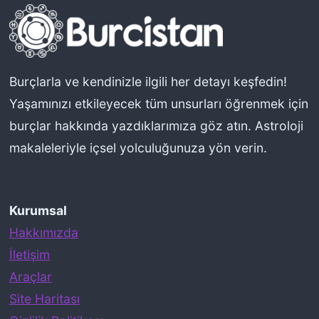
a
s
ı
n
Burçlarla ve kendinizle ilgili her detayı keşfedin!
ı
Yaşamınızı etkileyecek tüm unsurları öğrenmek için
Y
burçlar hakkında yazdıklarımıza göz atın. Astroloji
o
makaleleriyle içsel yolculuğunuza yön verin.
r
u
Kurumsal
m
Hakkımızda
l
İletişim
a
Araçlar
r
Site Haritası
k