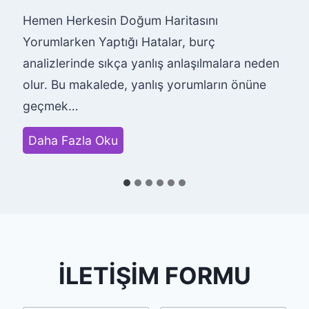
Hemen Herkesin Doğum Haritasını
Yorumlarken Yaptığı Hatalar, burç
analizlerinde sıkça yanlış anlaşılmalara neden
olur. Bu makalede, yanlış yorumların önüne
geçmek…
H
Daha Fazla Oku
e
m
e
n
H
e
İLETİŞİM FORMU
r