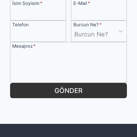
k
İsim
E-
İsim Soyisim
*
E-Mail
*
e
Soyisim
Mail
s
Telefon
Burcun
Telefon
Burcun Ne?
*
i
Ne?
n
Mesajınız
Mesajınız
*
D
o
ğ
u
m
GÖNDER
H
a
r
i
t