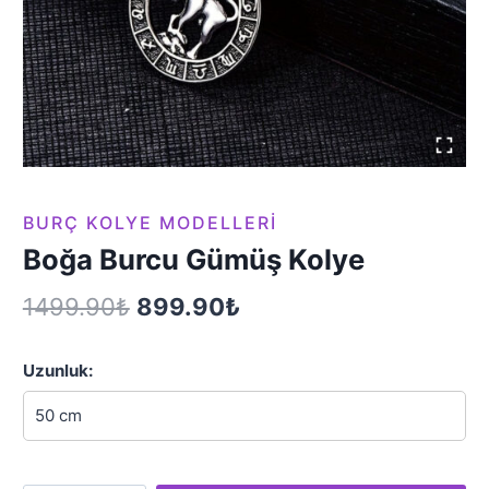
BURÇ KOLYE MODELLERI
Boğa Burcu Gümüş Kolye
Orijinal
Şu
1499.90
₺
899.90
₺
fiyat:
andaki
Uzunluk:
1499.90₺.
fiyat:
899.90₺.