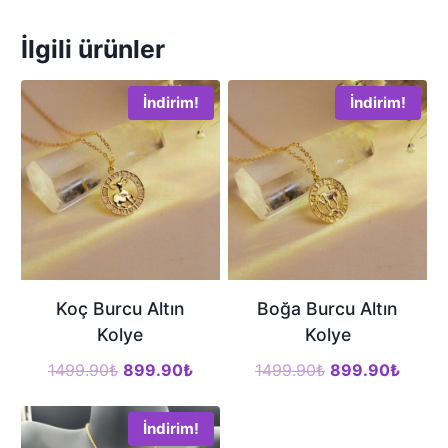
İlgili ürünler
İndirim!
İndirim!
Koç Burcu Altın
Boğa Burcu Altın
Kolye
Kolye
Orijinal
Şu
Orijinal
Şu
1499.90
₺
899.90
₺
1499.90
₺
899.90
₺
fiyat:
andaki
fiyat:
andak
1499.90₺.
fiyat:
1499.90₺.
fiyat:
İndirim!