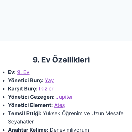
9. Ev Özellikleri
Ev:
9. Ev
Yönetici Burç:
Yay
Karşıt Burç:
İkizler
Yönetici Gezegen:
Jüpiter
Yönetici Element:
Ateş
Temsil Ettiği:
Yüksek Öğrenim ve Uzun Mesafe
Seyahatler
Anahtar Kelime:
Deneyimliyorum