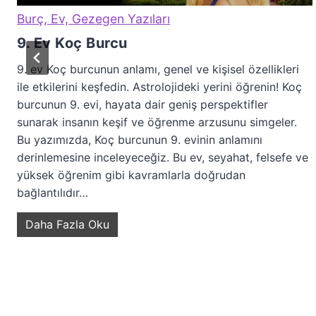
Burç, Ev, Gezegen Yazıları
9. Ev Koç Burcu
9. ev Koç burcunun anlamı, genel ve kişisel özellikleri
ile etkilerini keşfedin. Astrolojideki yerini öğrenin! Koç
burcunun 9. evi, hayata dair geniş perspektifler
sunarak insanın keşif ve öğrenme arzusunu simgeler.
Bu yazımızda, Koç burcunun 9. evinin anlamını
derinlemesine inceleyeceğiz. Bu ev, seyahat, felsefe ve
yüksek öğrenim gibi kavramlarla doğrudan
bağlantılıdır…
9
Daha Fazla Oku
.
E
v
K
o