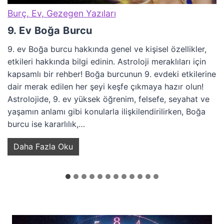
Burç, Ev, Gezegen Yazıları
9. Ev Boğa Burcu
9. ev Boğa burcu hakkında genel ve kişisel özellikler,
etkileri hakkında bilgi edinin. Astroloji meraklıları için
kapsamlı bir rehber! Boğa burcunun 9. evdeki etkilerine
dair merak edilen her şeyi keşfe çıkmaya hazır olun!
Astrolojide, 9. ev yüksek öğrenim, felsefe, seyahat ve
yaşamın anlamı gibi konularla ilişkilendirilirken, Boğa
burcu ise kararlılık,…
9
Daha Fazla Oku
.
E
v
B
o
ğ