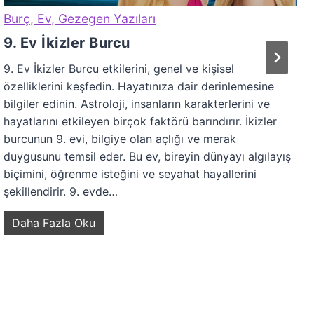
Burç, Ev, Gezegen Yazıları
9. Ev İkizler Burcu
9. Ev İkizler Burcu etkilerini, genel ve kişisel
özelliklerini keşfedin. Hayatınıza dair derinlemesine
bilgiler edinin. Astroloji, insanların karakterlerini ve
hayatlarını etkileyen birçok faktörü barındırır. İkizler
burcunun 9. evi, bilgiye olan açlığı ve merak
duygusunu temsil eder. Bu ev, bireyin dünyayı algılayış
biçimini, öğrenme isteğini ve seyahat hayallerini
şekillendirir. 9. evde…
9
Daha Fazla Oku
.
E
v
İ
k