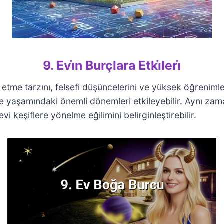
9. Evi̇n Burçlara Etki̇leri̇
etme tarzını, felsefi düşüncelerini ve yüksek öğrenimle i
 ve yaşamındaki önemli dönemleri etkileyebilir. Aynı z
 keşiflere yönelme eğilimini belirginleştirebilir.