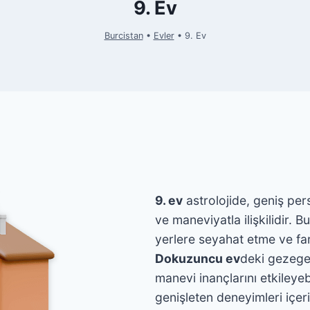
9. Ev
Burcistan
•
Evler
•
9. Ev
9. ev
astrolojide, geniş per
ve maneviyatla ilişkilidir.
yerlere seyahat etme ve far
Dokuzuncu ev
deki gezege
manevi inançlarını etkileyeb
genişleten deneyimleri içeri