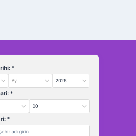
ihi:
*
ati:
*
ri:
*