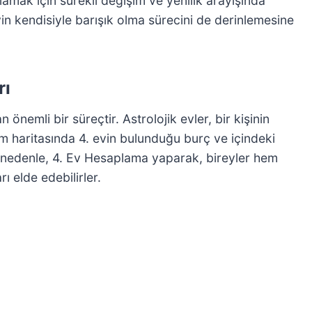
ğlamak için sürekli değişim ve yenilik arayışında
eyin kendisiyle barışık olma sürecini de derinlemesine
rı
nemli bir süreçtir. Astrolojik evler, bir kişinin
oğum haritasında 4. evin bulunduğu burç ve içindeki
Bu nedenle, 4. Ev Hesaplama yaparak, bireyler hem
ı elde edebilirler.