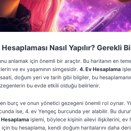
 Hesaplaması Nasıl Yapılır? Gerekli Bi
 anlamak için önemli bir araçtır. Bu haritanın en temel 
köklerin ve ev yaşamının simgesidir.
4. Ev Hesaplama
işl
aati, doğum yeri ve tarih gibi bilgiler, bu hesaplamanın
ezegenlerin bu evde etkili olduğu belirlenir.
 burç ve onun yönetici gezegeni önemli rol oynar. Yükse
cunda ise, 4. ev Yengeç burcunda yer alabilir. Bu duru
v Hesaplama
işlemi, böylece kişinin ailevi ilişkilerini, 
arı için bu hesaplama, kendi doğum haritalarını daha de