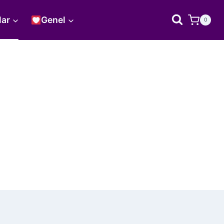
lar
Genel
0