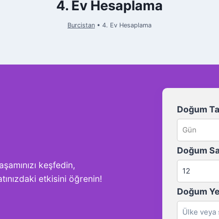
4. Ev Hesaplama
Burcistan
•
4. Ev Hesaplama
Doğum Tar
Doğum Sa
yaşamınızı keşfedin,
ınızdaki etkisini öğrenin!
Doğum Ye