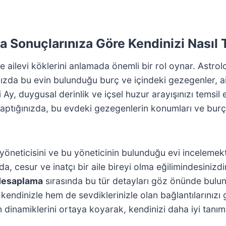
 Sonuçlarınıza Göre Kendinizi Nasıl T
ailevi köklerini anlamada önemli bir rol oynar. Astrolojid
ızda bu evin bulunduğu burç ve içindeki gezegenler, ai
ki Ay, duygusal derinlik ve içsel huzur arayışınızı temsil
aptığınızda, bu evdeki gezegenlerin konumları ve burçları
n yöneticisini ve bu yöneticinin bulunduğu evi incelemek
umda, cesur ve inatçı bir aile bireyi olma eğilimindesini
 Hesaplama
sırasında bu tür detayları göz önünde bulundur
m kendinizle hem de sevdiklerinizle olan bağlantılarınızı
inin dinamiklerini ortaya koyarak, kendinizi daha iyi tanı