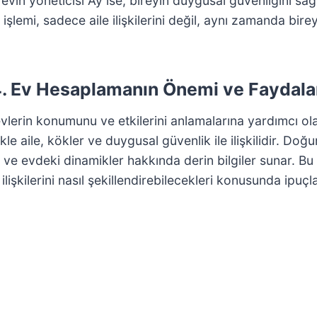
4. evin yöneticisi Ay ise, bireyin duygusal güvenliğini sa
işlemi, sadece aile ilişkilerini değil, aynı zamanda bir
. Ev Hesaplamanın Önemi ve Faydala
erin konumunu ve etkilerini anlamalarına yardımcı olan ö
kle aile, kökler ve duygusal güvenlik ile ilişkilidir. D
ri ve evdeki dinamikler hakkında derin bilgiler sunar. 
işkilerini nasıl şekillendirebilecekleri konusunda ipuçlar