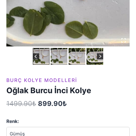
BURÇ KOLYE MODELLERI
Oğlak Burcu İnci Kolye
Orijinal
Şu
1499.90
₺
899.90
₺
fiyat:
andaki
Renk:
1499.90₺.
fiyat: