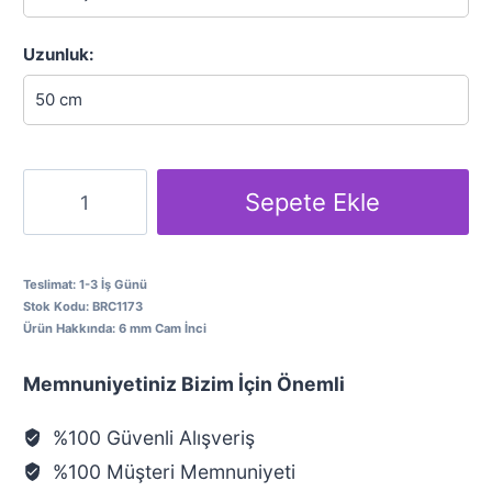
899.90₺.
Uzunluk:
Oğlak
Sepete Ekle
Burcu
İnci
Kolye
Teslimat:
1-3 İş Günü
Stok Kodu:
BRC1173
adet
Ürün Hakkında:
6 mm Cam İnci
Memnuniyetiniz Bizim İçin Önemli
%100 Güvenli Alışveriş
%100 Müşteri Memnuniyeti