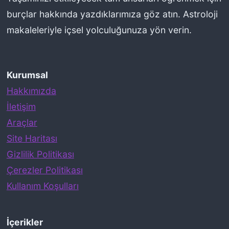
Y
burçlar hakkında yazdıklarımıza göz atın. Astroloji
o
makaleleriyle içsel yolculuğunuza yön verin.
r
u
Kurumsal
m
Hakkımızda
l
İletişim
a
Araçlar
r
Site Haritası
k
Gizlilik Politikası
e
Çerezler Politikası
n
Kullanım Koşulları
Y
a
p
İçerikler