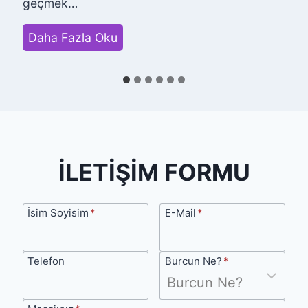
geçmek…
H
Daha Fazla Oku
e
m
e
n
H
e
İLETİŞİM FORMU
r
k
İsim
E-
İsim Soyisim
*
E-Mail
*
e
Soyisim
Mail
s
Telefon
Burcun
Telefon
Burcun Ne?
*
i
Ne?
n