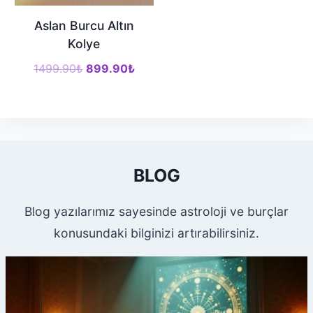
Aslan Burcu Altın
Kolye
Orijinal
Şu
1499.90
₺
899.90
₺
fiyat:
andaki
1499.90₺.
fiyat:
899.90₺.
BLOG
Blog yazılarımız sayesinde astroloji ve burçlar
konusundaki bilginizi artırabilirsiniz.