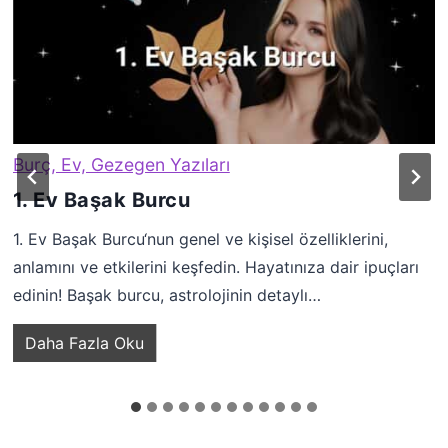
Burç, Ev, Gezegen Yazıları
1. Ev Başak Burcu
1. Ev Başak Burcu‘nun genel ve kişisel özelliklerini,
anlamını ve etkilerini keşfedin. Hayatınıza dair ipuçları
edinin! Başak burcu, astrolojinin detaylı…
1
Daha Fazla Oku
.
E
v