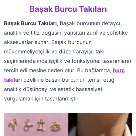
ş
Başak Burcu Takıları
B
a
Başak Burcu Takıları
, Başak burcunun detaycı,
ş
analitik ve titiz doğasını yansıtan zarif ve sofistike
a
aksesuarlar sunar. Başak burcunun
k
mükemmeliyetçilik ve düzen arayışı, takı
B
seçimlerinde ince işçilik ve fonksiyonel tasarımların
u
tercih edilmesine neden olur. Bu bağlamda,
burç
r
takıları
özellikle Başak burcunun temsil ettiği
c
u
analitik düşünceyi ve estetik hassasiyeti
n
vurgulamak için tasarlanmıştır.
d
a