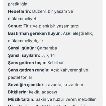
pratikliğin
Hedeflerin:
Düzenli bir yaşam ve
mükemmeliyet
Sonuç:
Titiz ve planlı bir yaşam tarzı
Bastırman gereken huyun:
Aşırı eleştirellik,
mükemmeliyetçilik
Şanslı günün:
Çarşamba
Şanslı sayıların:
5, 7, 14
Şans getiren taşın:
Kehribar
Şans getiren rengin:
Açık kahverengi ve
pastel tonlar
Sevdiğin çiçekler:
Lavanta, krizantem
Bitkilerin:
Kekik, adaçayı
Müzik tarzın:
Sakin ve huzur veren melodiler