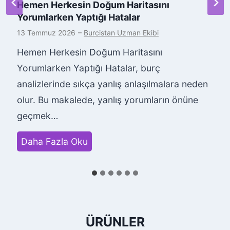
Hemen Herkesin Doğum Haritasını
Yorumlarken Yaptığı Hatalar
13 Temmuz 2026
–
Burcistan Uzman Ekibi
Hemen Herkesin Doğum Haritasını
Yorumlarken Yaptığı Hatalar, burç
analizlerinde sıkça yanlış anlaşılmalara neden
olur. Bu makalede, yanlış yorumların önüne
geçmek…
H
Daha Fazla Oku
e
m
e
n
ÜRÜNLER
H