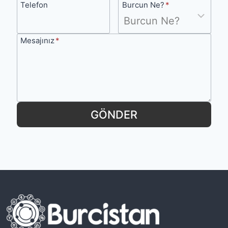
Telefon
Burcun
Telefon
Burcun Ne?
*
r
Ne?
k
e
Mesajınız
Mesajınız
*
n
Y
a
p
GÖNDER
t
ı
ğ
ı
H
a
t