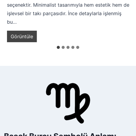
seçenektir. Minimalist tasarımıyla hem estetik hem de
işlevsel bir takı parçasıdır. İnce detaylarla işlenmiş
bu…
M
Görüntüle
i
n
i
m
a
l
B
u
r
ç
K