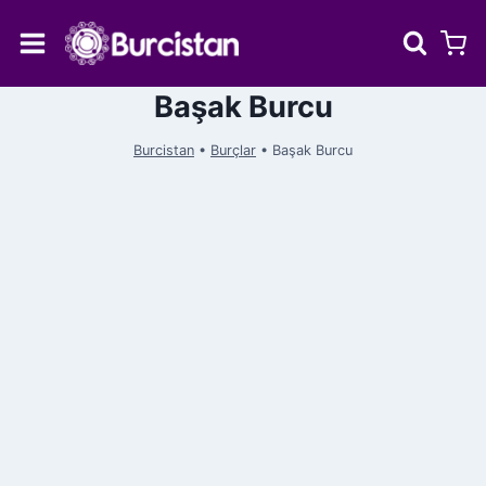
Skip
to
content
Başak Burcu
Burcistan
•
Burçlar
•
Başak Burcu