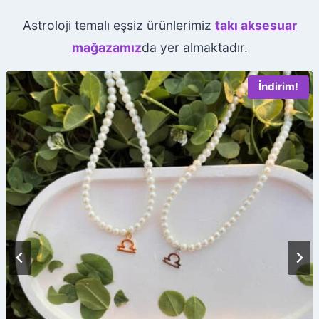
e
Astroloji temalı eşsiz ürünlerimiz
takı aksesuar
r
mağazamız
da yer almaktadır.
k
e
İndirim!
s
i
n
D
o
ğ
u
m
H
a
r