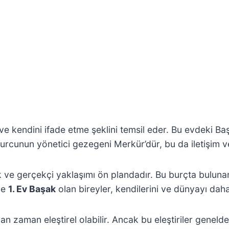
ı ve kendini ifade etme şeklini temsil eder. Bu evdeki Ba
burcunun yönetici gezegeni Merkür’dür, bu da iletişim v
k ve gerçekçi yaklaşımı ön plandadır. Bu burçta bulunan
ce
1. Ev Başak
olan bireyler, kendilerini ve dünyayı dah
n zaman eleştirel olabilir. Ancak bu eleştiriler genelde y