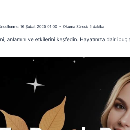
üncellenme:
16 Şubat 2025 01:00
Okuma Süresi:
5
dakika
ni, anlamını ve etkilerini keşfedin. Hayatınıza dair ipuçl