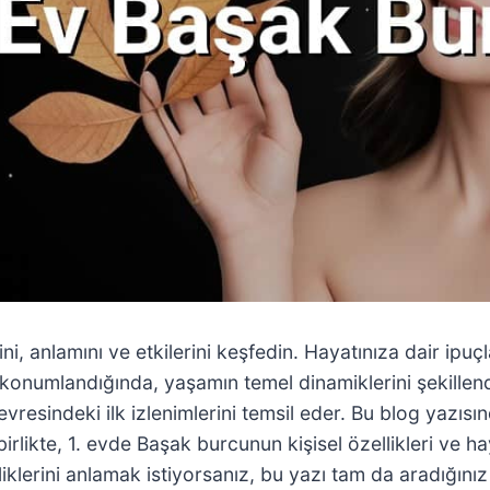
rini, anlamını ve etkilerini keşfedin. Hayatınıza dair ipuç
e konumlandığında, yaşamın temel dinamiklerini şekillend
çevresindeki ilk izlenimlerini temsil eder. Bu blog yazı
rlikte, 1. evde Başak burcunun kişisel özellikleri ve ha
liklerini anlamak istiyorsanız, bu yazı tam da aradığın