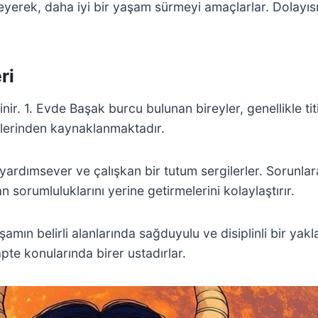
mleyerek, daha iyi bir yaşam sürmeyi amaçlarlar. Dolayıs
ri
ilinir. 1. Evde Başak burcu bulunan bireyler, genellikle tit
klerinden kaynaklanmaktadır.
şı yardımsever ve çalışkan bir tutum sergilerler. Soru
lan sorumluluklarını yerine getirmelerini kolaylaştırır.
amın belirli alanlarında sağduyulu ve disiplinli bir yak
apte konularında birer ustadırlar.