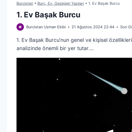
Burcistan
•
Burç, Ev, Gezegen Yazıları
•
1. Ev Başak Burcu
1. Ev Başak Burcu
Burcistan Uzman Ekibi
21 Ağustos 2024 22:44
Son G
1. Ev Başak Burcu‘nun genel ve kişisel özellikleri
analizinde önemli bir yer tutar….