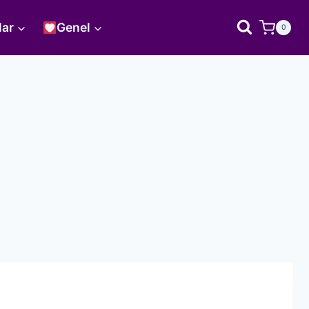
lar
Genel
0