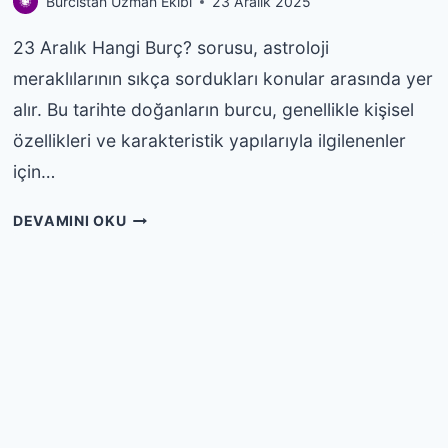
Burcistan Uzman Ekibi
23 Aralık 2025
23 Aralık Hangi Burç? sorusu, astroloji
meraklılarının sıkça sordukları konular arasında yer
alır. Bu tarihte doğanların burcu, genellikle kişisel
özellikleri ve karakteristik yapılarıyla ilgilenenler
Web sitemizde size en iyi deneyimi sunmak için çerezleri
kullanıyoruz. Hangi çerezleri kullandığımız hakkında daha fazla
için…
şey öğrenebilir veya
ayarlardan
kapatabilirsiniz.
GDPR çerez şeridini kapat
Kabul et
Reddet
23
DEVAMINI OKU
ARALIK
HANGI
BURÇ?
ÖZELLIKLERI
VE
YORUMU