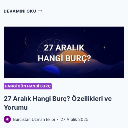
28
DEVAMINI OKU
ARALIK
HANGI
BURÇ?
ÖZELLIKLERI
VE
YORUMU
HANGI GÜN HANGI BURÇ
27 Aralık Hangi Burç? Özellikleri ve
Yorumu
Burcistan Uzman Ekibi
27 Aralık 2025