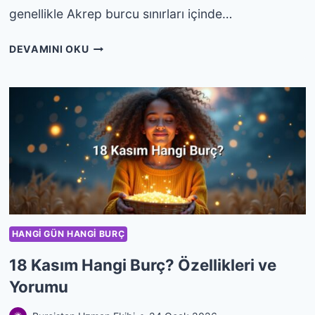
genellikle Akrep burcu sınırları içinde…
19
DEVAMINI OKU
KASIM
HANGI
BURÇ?
ÖZELLIKLERI
VE
YORUMU
HANGI GÜN HANGI BURÇ
18 Kasım Hangi Burç? Özellikleri ve
Yorumu