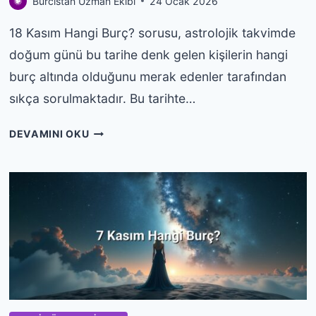
Burcistan Uzman Ekibi
24 Ocak 2026
18 Kasım Hangi Burç? sorusu, astrolojik takvimde
doğum günü bu tarihe denk gelen kişilerin hangi
burç altında olduğunu merak edenler tarafından
sıkça sorulmaktadır. Bu tarihte…
18
DEVAMINI OKU
KASIM
HANGI
BURÇ?
ÖZELLIKLERI
VE
YORUMU