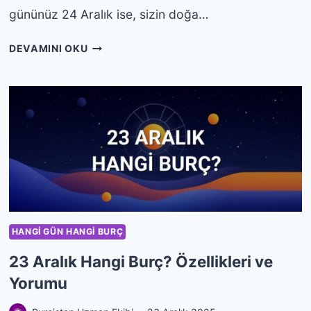
gününüz 24 Aralık ise, sizin doğa…
24
DEVAMINI OKU
ARALIK
HANGI
BURÇ?
ÖZELLIKLERI
VE
YORUMU
HANGI GÜN HANGI BURÇ
23 Aralık Hangi Burç? Özellikleri ve
Yorumu