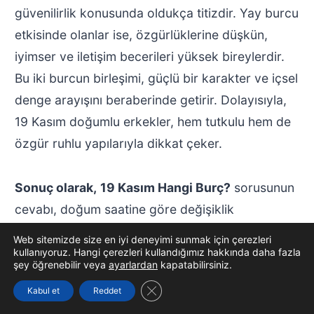
güvenilirlik konusunda oldukça titizdir. Yay burcu
etkisinde olanlar ise, özgürlüklerine düşkün,
iyimser ve iletişim becerileri yüksek bireylerdir.
Bu iki burcun birleşimi, güçlü bir karakter ve içsel
denge arayışını beraberinde getirir. Dolayısıyla,
19 Kasım doğumlu erkekler, hem tutkulu hem de
özgür ruhlu yapılarıyla dikkat çeker.
Sonuç olarak,
19 Kasım Hangi Burç?
sorusunun
cevabı, doğum saatine göre değişiklik
göstermekle birlikte, genel olarak Akrep ve Yay
Web sitemizde size en iyi deneyimi sunmak için çerezleri
burçlarının özelliklerini taşır. Bu erkekler, sezgisel
kullanıyoruz. Hangi çerezleri kullandığımız hakkında daha fazla
şey öğrenebilir veya
ayarlardan
kapatabilirsiniz.
güçleri, kararlılıkları ve maceracı ruhlarıyla öne
GDPR çerez şeridini kapat
Kabul et
Reddet
çıkar. Astrolojik açıdan, bu burçların birleşimi,