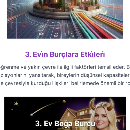
3. Evi̇n Burçlara Etki̇leri̇
renme ve yakın çevre ile ilgili faktörleri temsil eder. Bu
isyonlarını yansıtarak, bireylerin düşünsel kapasitelerin
 ve çevresiyle kurduğu ilişkileri belirlemede önemli bir r