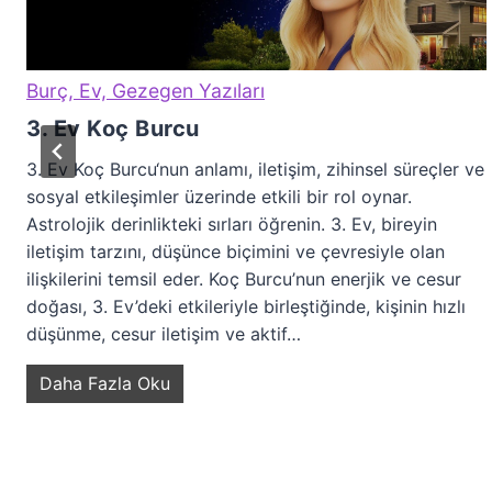
Burç, Ev, Gezegen Yazıları
3. Ev Koç Burcu
3. Ev Koç Burcu‘nun anlamı, iletişim, zihinsel süreçler ve
sosyal etkileşimler üzerinde etkili bir rol oynar.
Astrolojik derinlikteki sırları öğrenin. 3. Ev, bireyin
iletişim tarzını, düşünce biçimini ve çevresiyle olan
ilişkilerini temsil eder. Koç Burcu’nun enerjik ve cesur
doğası, 3. Ev’deki etkileriyle birleştiğinde, kişinin hızlı
düşünme, cesur iletişim ve aktif…
3
Daha Fazla Oku
.
E
v