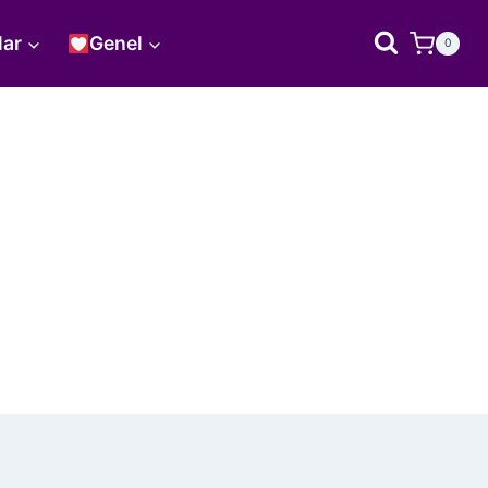
lar
Genel
0