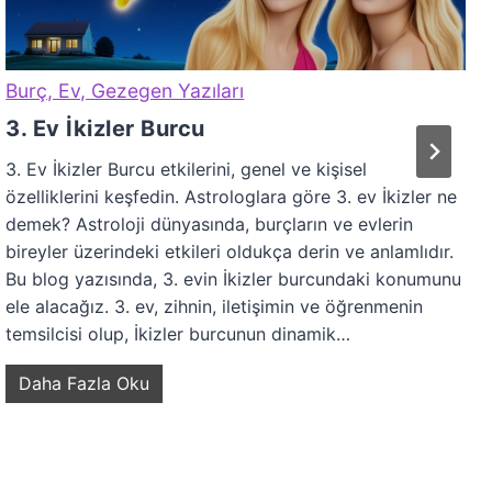
Burç, Ev, Gezegen Yazıları
3. Ev İkizler Burcu
3. Ev İkizler Burcu etkilerini, genel ve kişisel
özelliklerini keşfedin. Astrologlara göre 3. ev İkizler ne
demek? Astroloji dünyasında, burçların ve evlerin
bireyler üzerindeki etkileri oldukça derin ve anlamlıdır.
Bu blog yazısında, 3. evin İkizler burcundaki konumunu
ele alacağız. 3. ev, zihnin, iletişimin ve öğrenmenin
temsilcisi olup, İkizler burcunun dinamik…
3
Daha Fazla Oku
.
E
v