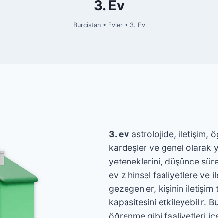
3. Ev
Burcistan
•
Evler
•
3. Ev
3. ev
astrolojide, iletişim, 
kardeşler ve genel olarak yak
yeteneklerini, düşünce süreç
ev zihinsel faaliyetlere ve i
gezegenler, kişinin iletişi
kapasitesini etkileyebilir.
öğrenme gibi faaliyetleri içe