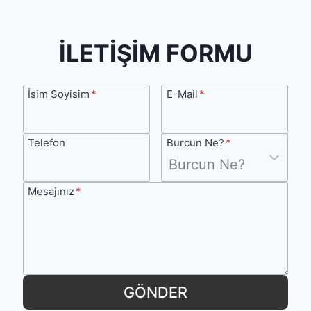
İLETİŞİM FORMU
İsim
E-
İsim Soyisim
*
E-Mail
*
Soyisim
Mail
Telefon
Burcun
Telefon
Burcun Ne?
*
Ne?
Mesajınız
Mesajınız
*
GÖNDER