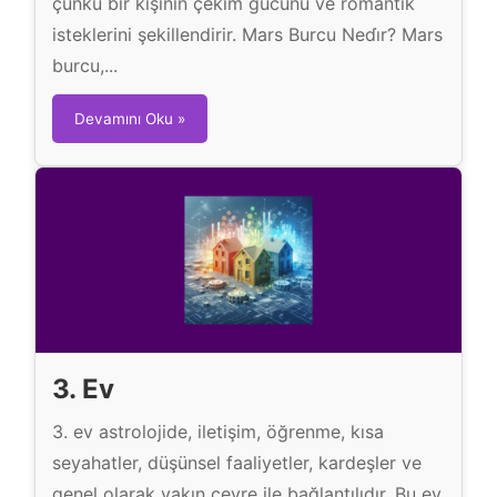
çünkü bir kişinin çekim gücünü ve romantik
isteklerini şekillendirir. Mars Burcu Nedi̇r? Mars
burcu,...
M
Devamını Oku »
a
r
s
B
u
r
c
u
3. Ev
3. ev astrolojide, iletişim, öğrenme, kısa
seyahatler, düşünsel faaliyetler, kardeşler ve
genel olarak yakın çevre ile bağlantılıdır. Bu ev,