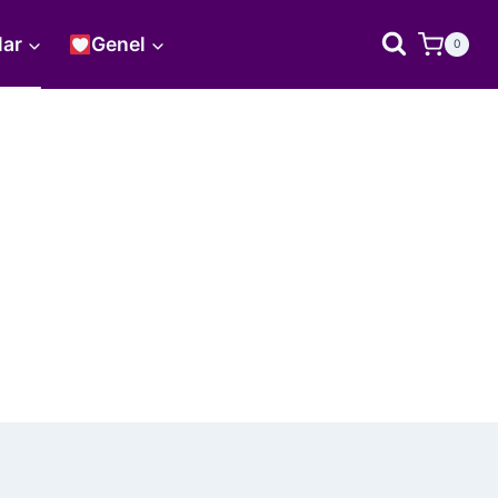
lar
Genel
0