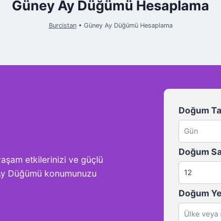
Güney Ay Düğümü Hesaplama
Burcistan
•
Güney Ay Düğümü Hesaplama
Doğum Tar
Doğum Sa
şam etkilerinizi ve güçlü
ey Ay Düğümü konumunuzu
Doğum Ye