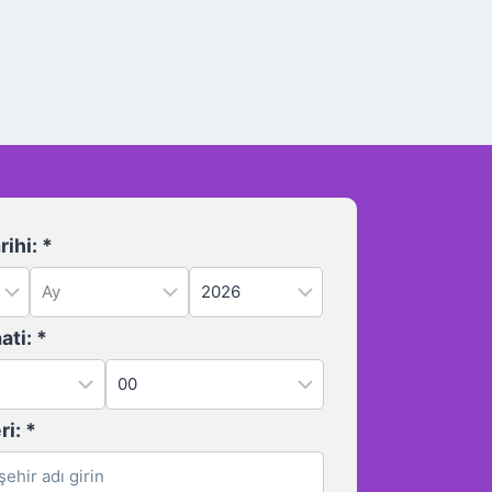
ihi:
*
ati:
*
ri:
*