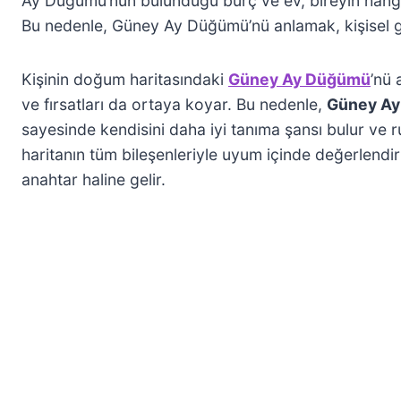
Ay Düğümü’nün bulunduğu burç ve ev, bireyin hangi 
Bu nedenle, Güney Ay Düğümü’nü anlamak, kişisel ge
Kişinin doğum haritasındaki
Güney Ay Düğümü
’nü 
ve fırsatları da ortaya koyar. Bu nedenle,
Güney Ay
sayesinde kendisini daha iyi tanıma şansı bulur ve r
haritanın tüm bileşenleriyle uyum içinde değerlend
anahtar haline gelir.