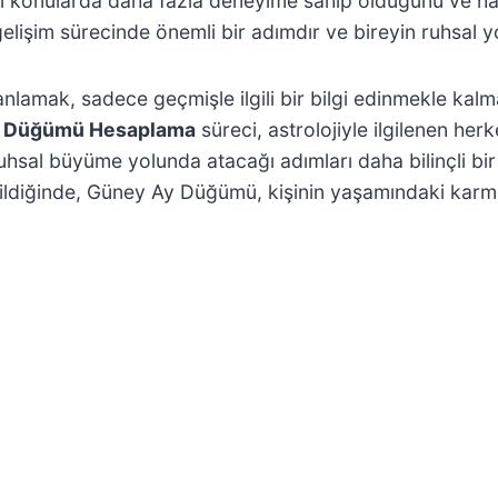
konularda daha fazla deneyime sahip olduğunu ve hangi
lişim sürecinde önemli bir adımdır ve bireyin ruhsal y
anlamak, sadece geçmişle ilgili bir bilgi edinmekle kal
 Düğümü Hesaplama
süreci, astrolojiyle ilgilenen her
uhsal büyüme yolunda atacağı adımları daha bilinçli bir 
irildiğinde, Güney Ay Düğümü, kişinin yaşamındaki karm