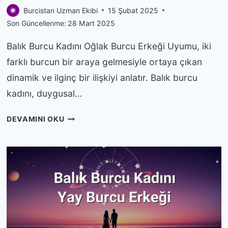
Burcistan Uzman Ekibi
15 Şubat 2025
Son Güncellenme:
28 Mart 2025
Balık Burcu Kadını Oğlak Burcu Erkeği Uyumu, iki
farklı burcun bir araya gelmesiyle ortaya çıkan
dinamik ve ilginç bir ilişkiyi anlatır. Balık burcu
kadını, duygusal…
BALIK
DEVAMINI OKU
BURCU
KADINI
OĞLAK
BURCU
ERKEĞI
UYUMU