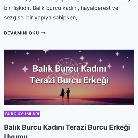
bir ilişkidir. Balık burcu kadını, hayalperest ve
sezgisel bir yapıya sahipken;…
BALIK
DEVAMINI OKU
BURCU
KADINI
AKREP
BURCU
ERKEĞI
UYUMU
BURÇ UYUMLARI
Balık Burcu Kadını Terazi Burcu Erkeği
Uyumu