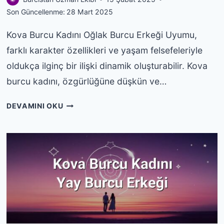
Son Güncellenme:
28 Mart 2025
Kova Burcu Kadını Oğlak Burcu Erkeği Uyumu,
farklı karakter özellikleri ve yaşam felsefeleriyle
oldukça ilginç bir ilişki dinamik oluşturabilir. Kova
burcu kadını, özgürlüğüne düşkün ve…
KOVA
DEVAMINI OKU
BURCU
KADINI
OĞLAK
BURCU
ERKEĞI
UYUMU