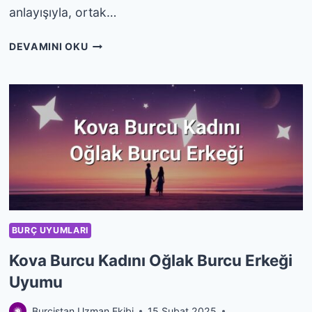
anlayışıyla, ortak…
KOVA
DEVAMINI OKU
BURCU
KADINI
KOVA
BURCU
ERKEĞI
UYUMU
BURÇ UYUMLARI
Kova Burcu Kadını Oğlak Burcu Erkeği
Uyumu
Burcistan Uzman Ekibi
15 Şubat 2025