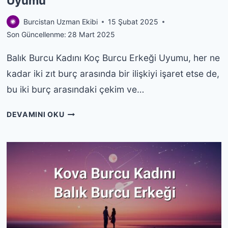
Uyumu
Burcistan Uzman Ekibi
15 Şubat 2025
Son Güncellenme:
28 Mart 2025
Balık Burcu Kadını Koç Burcu Erkeği Uyumu, her ne
kadar iki zıt burç arasında bir ilişkiyi işaret etse de,
bu iki burç arasındaki çekim ve…
BALIK
DEVAMINI OKU
BURCU
KADINI
KOÇ
BURCU
ERKEĞI
UYUMU