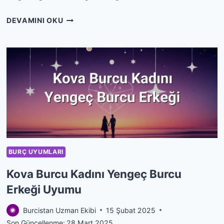
KOVA
DEVAMINI OKU
BURCU
KADINI
ASLAN
BURCU
ERKEĞI
UYUMU
BURÇ UYUMLARI
Kova Burcu Kadını Yengeç Burcu
Erkeği Uyumu
Burcistan Uzman Ekibi
15 Şubat 2025
Son Güncellenme:
28 Mart 2025