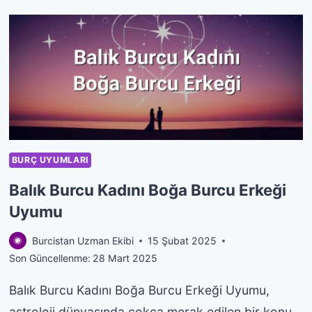
KADINI
İKIZLER
BURCU
ERKEĞI
UYUMU
BURÇ UYUMLARI
Balık Burcu Kadını Boğa Burcu Erkeği
Uyumu
Burcistan Uzman Ekibi
15 Şubat 2025
Son Güncellenme:
28 Mart 2025
Balık Burcu Kadını Boğa Burcu Erkeği Uyumu,
astroloji dünyasında çokça merak edilen bir konu.