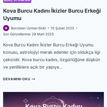
BURÇ UYUMLARI
Kova Burcu Kadını İkizler Burcu Erkeği
Uyumu
Burcistan Uzman Ekibi
15 Şubat 2025
Son Güncellenme:
28 Mart 2025
Kova Burcu Kadını İkizler Burcu Erkeği Uyumu
konusu, astrolojiyi merak edenler için oldukça ilgi
çekicidir. Kova burcu kadını, özgürlüğüne düşkün
ve yeniliklere açık bir yapıya…
KOVA
DEVAMINI OKU
BURCU
KADINI
İKIZLER
BURCU