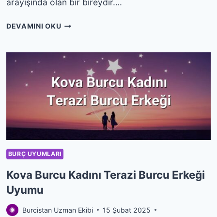
arayışında olan bir bireydir….
KOVA
DEVAMINI OKU
BURCU
KADINI
AKREP
BURCU
ERKEĞI
UYUMU
BURÇ UYUMLARI
Kova Burcu Kadını Terazi Burcu Erkeği
Uyumu
Burcistan Uzman Ekibi
15 Şubat 2025