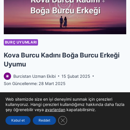
ERKEĞI
UYUMU
BURÇ UYUMLARI
Kova Burcu Kadını Boğa Burcu Erkeği
Uyumu
Burcistan Uzman Ekibi
15 Şubat 2025
Son Güncellenme:
28 Mart 2025
Kova Burcu Kadını Boğa Burcu Erkeği Uyumu
Web sitemizde size en iyi deneyimi sunmak için çerezleri
kullanıyoruz. Hangi çerezleri kullandığımız hakkında daha fazla
konusu, zıt karakterlerin bir araya gelmesiyle
şey öğrenebilir veya
ayarlardan
kapatabilirsiniz.
ortaya çıkan etkileyici bir dinamiği ele alır. Kova
GDPR çerez şeridini kapat
Kabul et
Reddet
burcu kadını bağımsız, özgür…