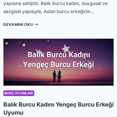
yapısına sahiptir. Balık burcu kadını, duygusal ve
sezgisel yapısıyla, Aslan burcu erkeğinin…
BALIK
DEVAMINI OKU
BURCU
KADINI
ASLAN
BURCU
ERKEĞI
UYUMU
BURÇ UYUMLARI
Balık Burcu Kadını Yengeç Burcu Erkeği
Uyumu