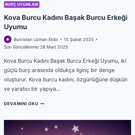
BURÇ UYUMLARI
Kova Burcu Kadını Başak Burcu Erkeği
Uyumu
Burcistan Uzman Ekibi
15 Şubat 2025
Son Güncellenme:
28 Mart 2025
Kova Burcu Kadını Başak Burcu Erkeği Uyumu, iki
güçlü burç arasında oldukça ilginç bir denge
oluşturur. Kova burcu kadını, özgürlüğüne düşkün
ve yaratıcı bir yapıya…
KOVA
DEVAMINI OKU
BURCU
KADINI
BAŞAK
BURCU