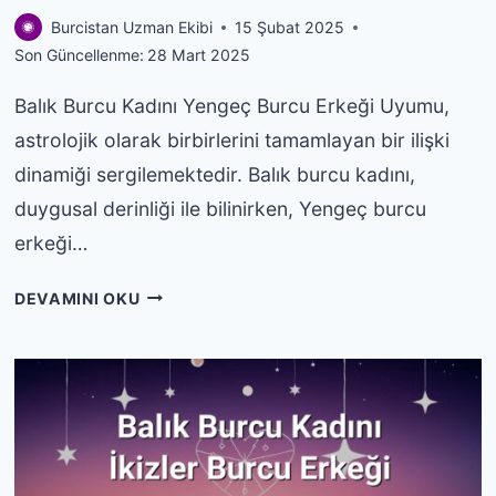
Burcistan Uzman Ekibi
15 Şubat 2025
Son Güncellenme:
28 Mart 2025
Balık Burcu Kadını Yengeç Burcu Erkeği Uyumu,
astrolojik olarak birbirlerini tamamlayan bir ilişki
dinamiği sergilemektedir. Balık burcu kadını,
duygusal derinliği ile bilinirken, Yengeç burcu
erkeği…
BALIK
DEVAMINI OKU
BURCU
KADINI
YENGEÇ
BURCU
ERKEĞI
UYUMU