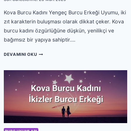
Kova Burcu Kadını Yengeç Burcu Erkeği Uyumu, iki
zıt karakterin buluşması olarak dikkat çeker. Kova
burcu kadını özgürlüğüne düşkün, yenilikçi ve
bağımsız bir yapıya sahiptir….
KOVA
DEVAMINI OKU
BURCU
KADINI
YENGEÇ
BURCU
ERKEĞI
UYUMU