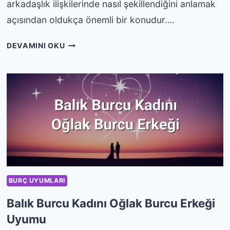
arkadaşlık ilişkilerinde nasıl şekillendiğini anlamak
açısından oldukça önemli bir konudur….
BALIK
DEVAMINI OKU
BURCU
KADINI
KOVA
BURCU
ERKEĞI
UYUMU
BURÇ UYUMLARI
Balık Burcu Kadını Oğlak Burcu Erkeği
Uyumu