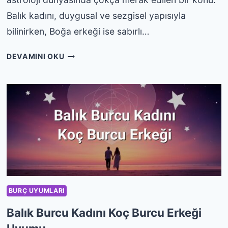
Balık kadını, duygusal ve sezgisel yapısıyla
bilinirken, Boğa erkeği ise sabırlı…
BALIK
DEVAMINI OKU
BURCU
KADINI
BOĞA
BURCU
ERKEĞI
UYUMU
BURÇ UYUMLARI
Balık Burcu Kadını Koç Burcu Erkeği