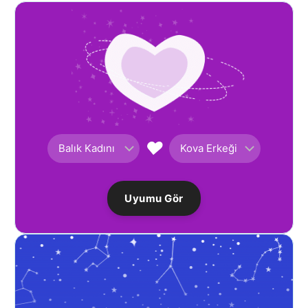
♥
Uyumu Gör