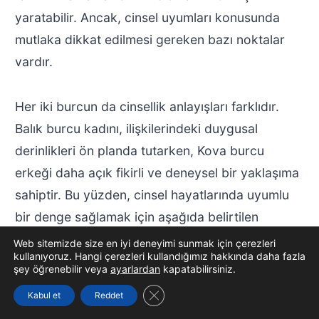
yaratabilir. Ancak, cinsel uyumları konusunda
mutlaka dikkat edilmesi gereken bazı noktalar
vardır.
Her iki burcun da cinsellik anlayışları farklıdır.
Balık burcu kadını, ilişkilerindeki duygusal
derinlikleri ön planda tutarken, Kova burcu
erkeği daha açık fikirli ve deneysel bir yaklaşıma
sahiptir. Bu yüzden, cinsel hayatlarında uyumlu
bir denge sağlamak için aşağıda belirtilen
maddeleri göz önünde bulundurmalılar.
Web sitemizde size en iyi deneyimi sunmak için çerezleri
kullanıyoruz. Hangi çerezleri kullandığımız hakkında daha fazla
şey öğrenebilir veya
ayarlardan
kapatabilirsiniz.
Hedef
İletişim
Farklılıklar
GDPR çerez şeridini kapat
Kabul et
Reddet