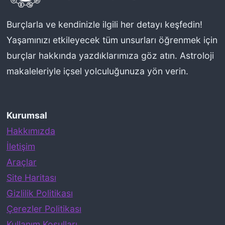
ı
n
Burçlarla ve kendinizle ilgili her detayı keşfedin!
ı
Yaşamınızı etkileyecek tüm unsurları öğrenmek için
Y
burçlar hakkında yazdıklarımıza göz atın. Astroloji
o
makaleleriyle içsel yolculuğunuza yön verin.
r
u
Kurumsal
m
Hakkımızda
l
İletişim
a
Araçlar
r
Site Haritası
k
Gizlilik Politikası
e
Çerezler Politikası
n
Kullanım Koşulları