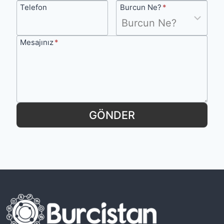
Telefon
Burcun
Telefon
Burcun Ne?
*
i
Ne?
n
Mesajınız
Mesajınız
*
D
o
ğ
u
m
GÖNDER
H
a
r
i
t
a
s