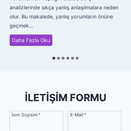
analizlerinde sıkça yanlış anlaşılmalara neden
olur. Bu makalede, yanlış yorumların önüne
geçmek…
H
Daha Fazla Oku
e
m
e
n
H
e
İLETİŞİM FORMU
r
k
İsim
E-
İsim Soyisim
*
E-Mail
*
e
Soyisim
Mail
s