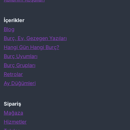
Y
a
p
İçerikler
t
Blog
ı
Burç, Ev, Gezegen Yazıları
ğ
Hangi Gün Hangi Burç?
ı
Burç Uyumları
H
Burç Grupları
a
Retrolar
t
Ay Düğümleri
a
l
Sipariş
a
Mağaza
r
Hizmetler