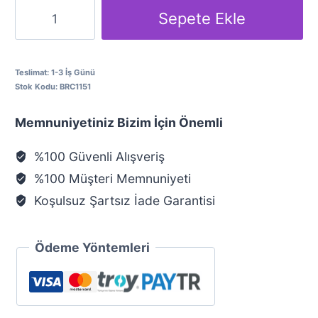
Koç
Sepete Ekle
Burcu
Gümüş
Kolye
Teslimat:
1-3 İş Günü
Stok Kodu:
BRC1151
adet
Memnuniyetiniz Bizim İçin Önemli
%100 Güvenli Alışveriş
%100 Müşteri Memnuniyeti
Koşulsuz Şartsız İade Garantisi
Ödeme Yöntemleri