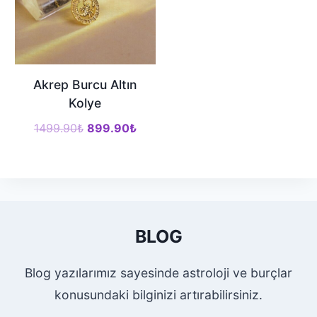
Akrep Burcu Altın
Kolye
Orijinal
Şu
1499.90
₺
899.90
₺
fiyat:
andaki
1499.90₺.
fiyat:
899.90₺.
BLOG
Blog yazılarımız sayesinde astroloji ve burçlar
konusundaki bilginizi artırabilirsiniz.