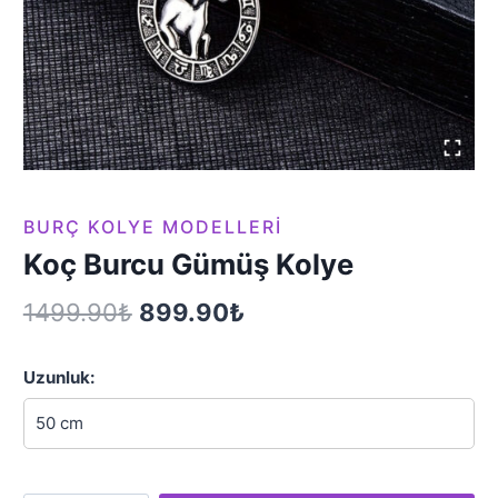
BURÇ KOLYE MODELLERI
Koç Burcu Gümüş Kolye
Orijinal
Şu
1499.90
₺
899.90
₺
fiyat:
andaki
Uzunluk:
1499.90₺.
fiyat:
899.90₺.