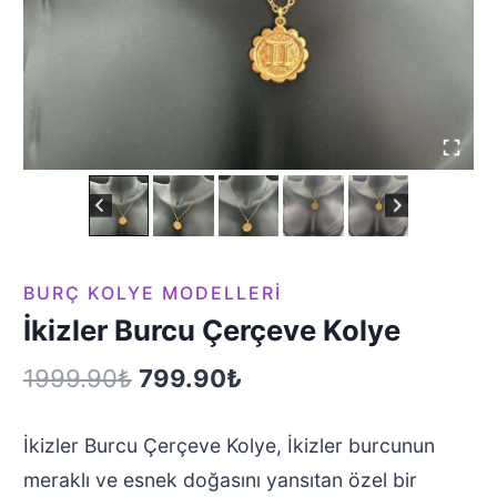
BURÇ KOLYE MODELLERI
İkizler Burcu Çerçeve Kolye
Orijinal
Şu
1999.90
₺
799.90
₺
fiyat:
andaki
İkizler Burcu Çerçeve Kolye, İkizler burcunun
1999.90₺.
fiyat:
meraklı ve esnek doğasını yansıtan özel bir