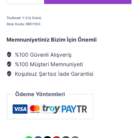
Çerçeve
Kolye
Teslimat:
1-3 İş Günü
Stok Kodu:
BRC1103
adet
Memnuniyetiniz Bizim İçin Önemli
%100 Güvenli Alışveriş
%100 Müşteri Memnuniyeti
Koşulsuz Şartsız İade Garantisi
Ödeme Yöntemleri