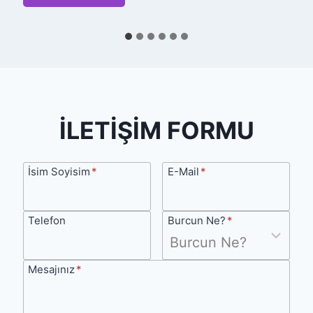
e
m
e
n
H
e
İLETİŞİM FORMU
r
k
İsim
E-
İsim Soyisim
*
E-Mail
*
e
Soyisim
Mail
s
Telefon
Burcun
Telefon
Burcun Ne?
*
i
Ne?
n
Mesajınız
Mesajınız
*
D
o