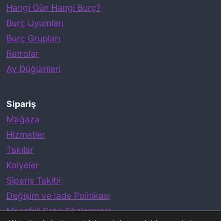
ğ
Hangi Gün Hangi Burç?
ı
Burç Uyumları
H
Burç Grupları
a
Retrolar
t
Ay Düğümleri
a
l
Sipariş
a
Mağaza
r
Hizmetler
Takılar
Kolyeler
Sipariş Takibi
Değişim ve İade Politikası
Mesafeli Satış Sözleşmesi