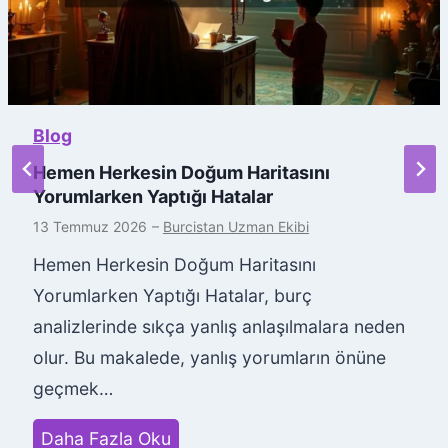
Blog
Hemen Herkesin Doğum Haritasını
Yorumlarken Yaptığı Hatalar
13 Temmuz 2026
–
Burcistan Uzman Ekibi
Hemen Herkesin Doğum Haritasını
Yorumlarken Yaptığı Hatalar, burç
analizlerinde sıkça yanlış anlaşılmalara neden
olur. Bu makalede, yanlış yorumların önüne
geçmek…
H
Daha Fazla Oku