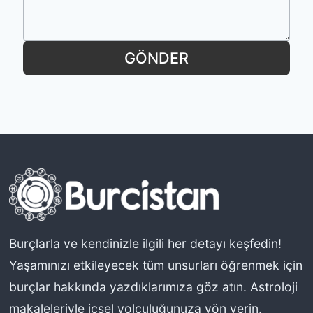
ğ
u
m
GÖNDER
H
a
r
i
t
a
s
ı
n
Burçlarla ve kendinizle ilgili her detayı keşfedin!
ı
Yaşamınızı etkileyecek tüm unsurları öğrenmek için
Y
burçlar hakkında yazdıklarımıza göz atın. Astroloji
o
makaleleriyle içsel yolculuğunuza yön verin.