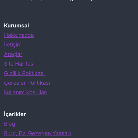
r
u
Kurumsal
m
Hakkımızda
l
İletişim
a
Araçlar
r
Site Haritası
k
Gizlilik Politikası
e
Çerezler Politikası
n
Kullanım Koşulları
Y
a
p
İçerikler
t
Blog
ı
Burç, Ev, Gezegen Yazıları