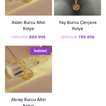
Aslan Burcu Altın
Yay Burcu Çerçeve
Kolye
Kolye
Orijinal
Şu
Orijinal
Şu
1499.90
₺
899.90
₺
1999.90
₺
799.90
₺
fiyat:
andaki
fiyat:
andak
1499.90₺.
fiyat:
1999.90₺.
fiyat:
İndirim!
899.90₺.
799.9
Akrep Burcu Altın
Kolye