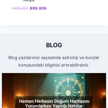
Orijinal
Şu
1499.90
₺
899.90
₺
fiyat:
andaki
1499.90₺.
fiyat:
899.90₺.
BLOG
Blog yazılarımız sayesinde astroloji ve burçlar
konusundaki bilginizi artırabilirsiniz.