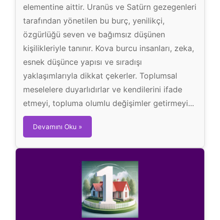
elementine aittir. Uranüs ve Satürn gezegenleri
tarafından yönetilen bu burç, yenilikçi,
özgürlüğü seven ve bağımsız düşünen
kişilikleriyle tanınır. Kova burcu insanları, zeka,
esnek düşünce yapısı ve sıradışı
yaklaşımlarıyla dikkat çekerler. Toplumsal
meselelere duyarlıdırlar ve kendilerini ifade
etmeyi, topluma olumlu değişimler getirmeyi...
K
Devamını Oku »
o
v
a
B
u
r
c