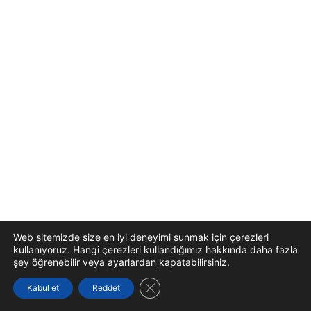
Web sitemizde size en iyi deneyimi sunmak için çerezleri
kullanıyoruz. Hangi çerezleri kullandığımız hakkında daha fazla
şey öğrenebilir veya
ayarlardan
kapatabilirsiniz.
GDPR çerez şeridini kapat
Kabul et
Reddet