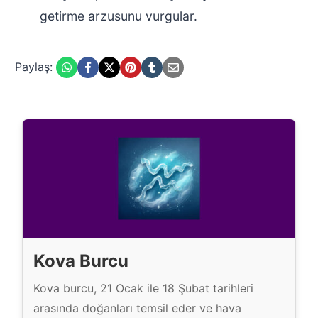
getirme arzusunu vurgular.
Paylaş:
Kova Burcu
Kova burcu, 21 Ocak ile 18 Şubat tarihleri
arasında doğanları temsil eder ve hava