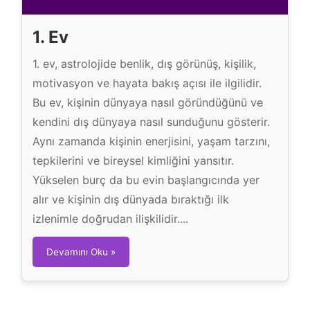
u
1. Ev
1. ev, astrolojide benlik, dış görünüş, kişilik,
motivasyon ve hayata bakış açısı ile ilgilidir.
Bu ev, kişinin dünyaya nasıl göründüğünü ve
kendini dış dünyaya nasıl sunduğunu gösterir.
Aynı zamanda kişinin enerjisini, yaşam tarzını,
tepkilerini ve bireysel kimliğini yansıtır.
Yükselen burç da bu evin başlangıcında yer
alır ve kişinin dış dünyada bıraktığı ilk
izlenimle doğrudan ilişkilidir....
1
Devamını Oku »
.
E
v