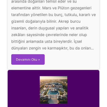
arasında doğanları temsil eder ve su
elementine aittir. Mars ve Plüton gezegenleri
tarafından yönetilen bu burç, tutkulu, kararlı ve
gizemli doğalarıyla bilinir. Akrep burcu
insanları, derin duygusal yapıları ve analitik
zekâları sayesinde çevrelerinde neler olup
bittiğini anlamada usta bireylerdir. İçsel
dünyaları zengin ve karmaşıktır, bu da onları...
A
Devamını Oku »
k
r
e
p
B
u
r
c