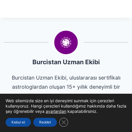
Burcistan Uzman Ekibi
Burcistan Uzman Ekibi, uluslararası sertifikalı
astrologlardan oluşan 15+ yıllık deneyimli bir
ekiptir. Astrolog Asya liderliğinde, burçlar, doğum
Web sitemizde size en iyi deneyimi sunmak için çerezleri
haritaları ve astrolojik içgörüler konusunda otorite
kullanıyoruz. Hangi çerezleri kullandığımız hakkında daha fazla
şey öğrenebilir veya
ayarlardan
kapatabilirsiniz.
içerikler sunuyoruz.
GDPR çerez şeridini kapat
Kabul et
Reddet