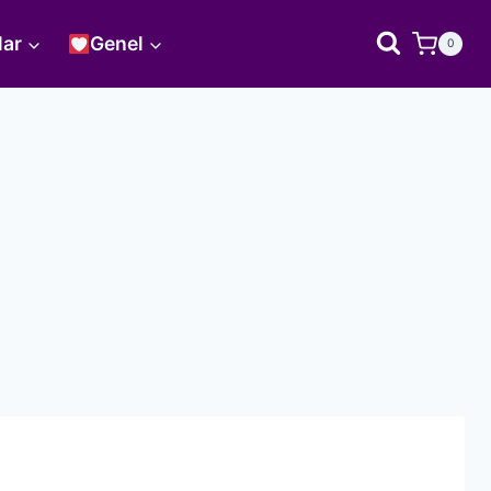
lar
Genel
0