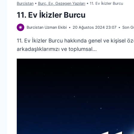
Burcistan
•
Burç, Ev, Gezegen Yazıları
•
11. Ev İkizler Burcu
11. Ev İkizler Burcu
Burcistan Uzman Ekibi
20 Ağustos 2024 23:07
Son G
11. Ev İkizler Burcu hakkında genel ve kişisel özell
arkadaşlıklarımızı ve toplumsal…