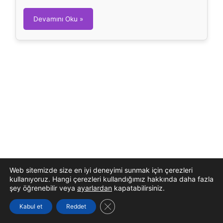
Y
Devamını Oku »
e
n
g
e
ç
B
u
r
c
u
Web sitemizde size en iyi deneyimi sunmak için çerezleri
kullanıyoruz. Hangi çerezleri kullandığımız hakkında daha fazla
şey öğrenebilir veya
ayarlardan
kapatabilirsiniz.
GDPR çerez şeridini kapat
Kabul et
Reddet