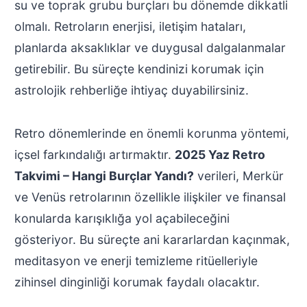
su ve toprak grubu burçları bu dönemde dikkatli
olmalı. Retroların enerjisi, iletişim hataları,
planlarda aksaklıklar ve duygusal dalgalanmalar
getirebilir. Bu süreçte kendinizi korumak için
astrolojik rehberliğe ihtiyaç duyabilirsiniz.
Retro dönemlerinde en önemli korunma yöntemi,
içsel farkındalığı artırmaktır.
2025 Yaz Retro
Takvimi – Hangi Burçlar Yandı?
verileri, Merkür
ve Venüs retrolarının özellikle ilişkiler ve finansal
konularda karışıklığa yol açabileceğini
Web sitemizde size en iyi deneyimi sunmak için çerezleri
gösteriyor. Bu süreçte ani kararlardan kaçınmak,
kullanıyoruz. Hangi çerezleri kullandığımız hakkında daha fazla
şey öğrenebilir veya
ayarlardan
kapatabilirsiniz.
meditasyon ve enerji temizleme ritüelleriyle
zihinsel dinginliği korumak faydalı olacaktır.
GDPR çerez şeridini kapat
Kabul et
Reddet