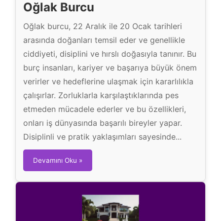
Oğlak Burcu
Oğlak burcu, 22 Aralık ile 20 Ocak tarihleri
arasında doğanları temsil eder ve genellikle
ciddiyeti, disiplini ve hırslı doğasıyla tanınır. Bu
burç insanları, kariyer ve başarıya büyük önem
verirler ve hedeflerine ulaşmak için kararlılıkla
çalışırlar. Zorluklarla karşılaştıklarında pes
etmeden mücadele ederler ve bu özellikleri,
onları iş dünyasında başarılı bireyler yapar.
Disiplinli ve pratik yaklaşımları sayesinde...
O
Devamını Oku »
ğ
l
a
k
B