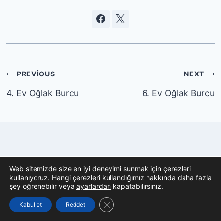
Yazı
PREVIOUS
NEXT
gezinmesi
4. Ev Oğlak Burcu
6. Ev Oğlak Burcu
Benzer Paylaşımlar
Web sitemizde size en iyi deneyimi sunmak için çerezleri
kullanıyoruz. Hangi çerezleri kullandığımız hakkında daha fazla
şey öğrenebilir veya
ayarlardan
kapatabilirsiniz.
GDPR çerez şeridini kapat
Kabul et
Reddet