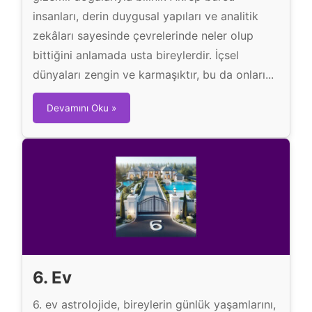
insanları, derin duygusal yapıları ve analitik
zekâları sayesinde çevrelerinde neler olup
bittiğini anlamada usta bireylerdir. İçsel
dünyaları zengin ve karmaşıktır, bu da onları...
A
Devamını Oku »
k
r
e
p
B
u
r
c
u
6. Ev
6. ev astrolojide, bireylerin günlük yaşamlarını,