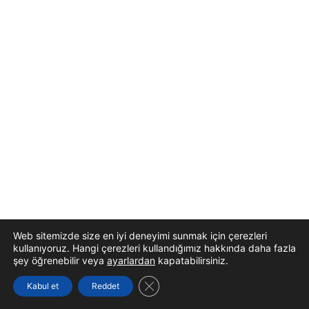
Web sitemizde size en iyi deneyimi sunmak için çerezleri
kullanıyoruz. Hangi çerezleri kullandığımız hakkında daha fazla
şey öğrenebilir veya
ayarlardan
kapatabilirsiniz.
GDPR çerez şeridini kapat
Kabul et
Reddet