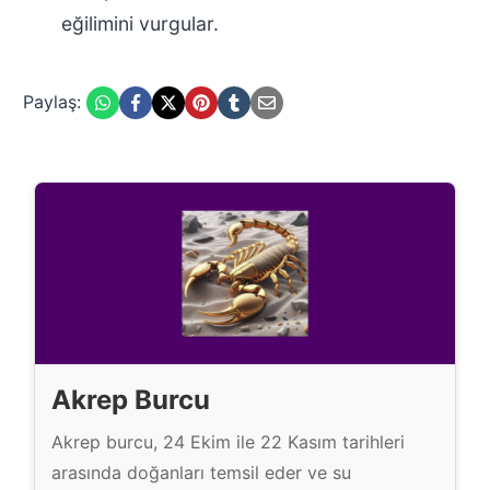
eğilimini vurgular.
Paylaş:
Akrep Burcu
Akrep burcu, 24 Ekim ile 22 Kasım tarihleri
arasında doğanları temsil eder ve su