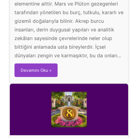
elementine aittir. Mars ve Plüton gezegenleri
tarafından yönetilen bu burç, tutkulu, kararlı ve
gizemli doğalarıyla bilinir. Akrep burcu
insanları, derin duygusal yapıları ve analitik
zekâları sayesinde çevrelerinde neler olup
bittiğini anlamada usta bireylerdir. İçsel
dünyaları zengin ve karmaşıktır, bu da onları...
A
Devamını Oku »
k
r
e
p
B
u
r
c
u