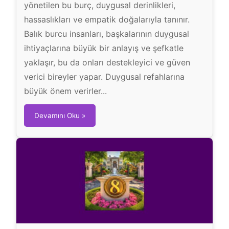
yönetilen bu burç, duygusal derinlikleri,
hassaslıkları ve empatik doğalarıyla tanınır.
Balık burcu insanları, başkalarının duygusal
ihtiyaçlarına büyük bir anlayış ve şefkatle
yaklaşır, bu da onları destekleyici ve güven
verici bireyler yapar. Duygusal refahlarına
büyük önem verirler...
B
Devamını Oku »
a
l
ı
k
B
u
r
c
u