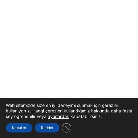
Web sitemizde size en iyi deneyimi sunmak için çerezleri
kullanıyoruz. Hangi çerezleri kullandığımız hakkında daha fazla
şey öğrenebilir veya
ayarlardan
kapatabilirsiniz.
GDPR çerez şeridini kapat
Kabul et
Reddet