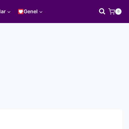
lar
Genel
0