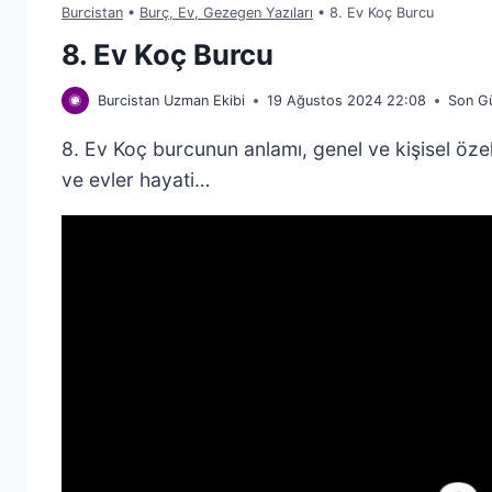
Burcistan
•
Burç, Ev, Gezegen Yazıları
•
8. Ev Koç Burcu
8. Ev Koç Burcu
Burcistan Uzman Ekibi
19 Ağustos 2024 22:08
Son G
8. Ev Koç burcunun anlamı, genel ve kişisel özelli
ve evler hayati…