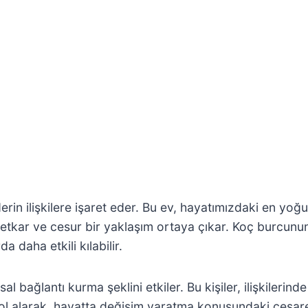
in ilişkilere işaret eder. Bu ev, hayatımızdaki en yoğu
retkar ve cesur bir yaklaşım ortaya çıkar. Koç burcunu
a daha etkili kılabilir.
ağlantı kurma şeklini etkiler. Bu kişiler, ilişkilerinde t
l alarak, hayatta değişim yaratma konusundaki cesaretl