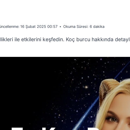
üncellenme:
16 Şubat 2025 00:57
Okuma Süresi:
6
dakika
kleri ile etkilerini keşfedin. Koç burcu hakkında detaylı 