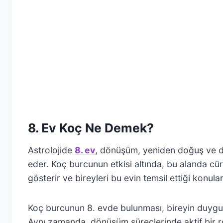
8. Ev Koç Ne Demek?
Astrolojide
8. ev
, dönüşüm, yeniden doğuş ve der
eder. Koç burcunun etkisi altında, bu alanda cü
gösterir ve bireyleri bu evin temsil ettiği konulard
Koç burcunun 8. evde bulunması, bireyin duygusal b
Aynı zamanda, dönüşüm süreçlerinde aktif bir ro