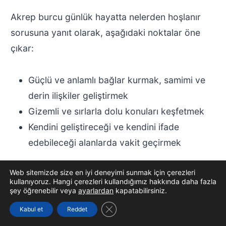
Akrep burcu günlük hayatta nelerden hoşlanır
sorusuna yanıt olarak, aşağıdaki noktalar öne
çıkar:
Güçlü ve anlamlı bağlar kurmak, samimi ve
derin ilişkiler geliştirmek
Gizemli ve sırlarla dolu konuları keşfetmek
Kendini geliştireceği ve kendini ifade
edebileceği alanlarda vakit geçirmek
Web sitemizde size en iyi deneyimi sunmak için çerezleri
Unutmamak gerekir ki, “Akrep Burcu Nelerden
kullanıyoruz. Hangi çerezleri kullandığımız hakkında daha fazla
Hoşlanır?” sorusuna verilecek cevap, hem
şey öğrenebilir veya
ayarlardan
kapatabilirsiniz.
duygusal hem de entelektüel açıdan zengin ve
GDPR çerez şeridini kapat
Kabul et
Reddet
anlamlı deneyimlere yöneliktir. Bu burcun