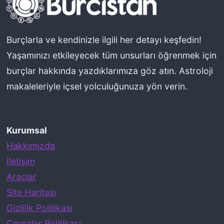
s
ı
n
Burçlarla ve kendinizle ilgili her detayı keşfedin!
ı
Yaşamınızı etkileyecek tüm unsurları öğrenmek için
Y
burçlar hakkında yazdıklarımıza göz atın. Astroloji
o
makaleleriyle içsel yolculuğunuza yön verin.
r
u
Kurumsal
m
Hakkımızda
l
İletişim
a
Araçlar
r
Site Haritası
k
Gizlilik Politikası
e
Çerezler Politikası