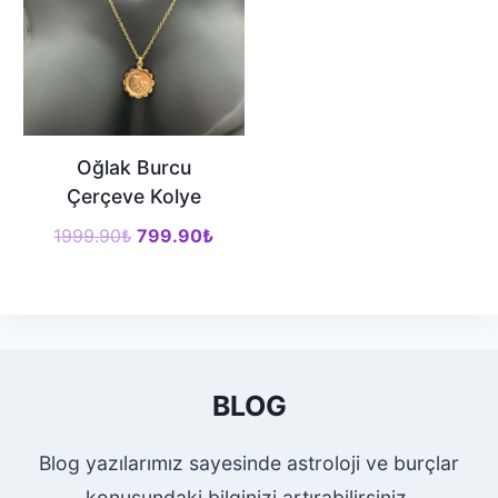
Oğlak Burcu
Çerçeve Kolye
Orijinal
Şu
1999.90
₺
799.90
₺
fiyat:
andaki
1999.90₺.
fiyat:
799.90₺.
BLOG
Blog yazılarımız sayesinde astroloji ve burçlar
konusundaki bilginizi artırabilirsiniz.