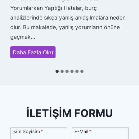
Yorumlarken Yaptığı Hatalar, burç
analizlerinde sıkça yanlış anlaşılmalara neden
olur. Bu makalede, yanlış yorumların önüne
geçmek…
H
Daha Fazla Oku
e
m
e
n
H
e
İLETİŞİM FORMU
r
k
İsim
E-
İsim Soyisim
*
E-Mail
*
e