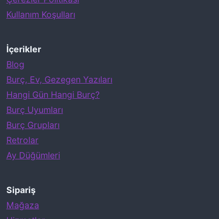
n
Kullanım Koşulları
Y
a
p
İçerikler
t
Blog
ı
Burç, Ev, Gezegen Yazıları
ğ
Hangi Gün Hangi Burç?
ı
Burç Uyumları
H
Burç Grupları
a
Retrolar
t
Ay Düğümleri
a
l
Sipariş
a
Mağaza
r