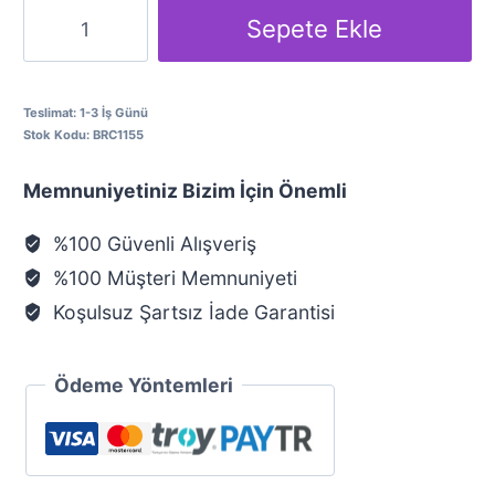
Aslan
Sepete Ekle
Burcu
Gümüş
Kolye
Teslimat:
1-3 İş Günü
Stok Kodu:
BRC1155
adet
Memnuniyetiniz Bizim İçin Önemli
%100 Güvenli Alışveriş
%100 Müşteri Memnuniyeti
Koşulsuz Şartsız İade Garantisi
Ödeme Yöntemleri