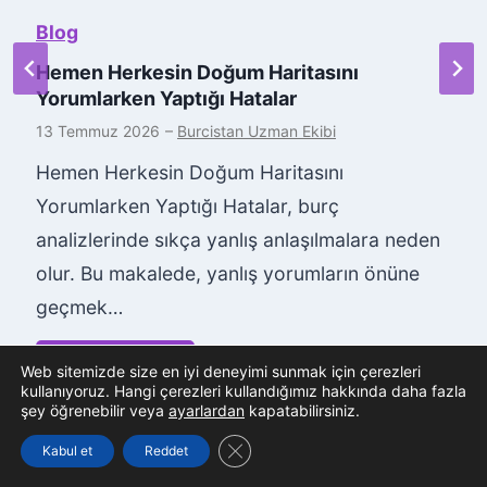
Blog
Hemen Herkesin Doğum Haritasını
Yorumlarken Yaptığı Hatalar
13 Temmuz 2026
–
Burcistan Uzman Ekibi
Hemen Herkesin Doğum Haritasını
Yorumlarken Yaptığı Hatalar, burç
analizlerinde sıkça yanlış anlaşılmalara neden
olur. Bu makalede, yanlış yorumların önüne
geçmek…
H
Daha Fazla Oku
Web sitemizde size en iyi deneyimi sunmak için çerezleri
kullanıyoruz. Hangi çerezleri kullandığımız hakkında daha fazla
e
şey öğrenebilir veya
ayarlardan
kapatabilirsiniz.
m
GDPR çerez şeridini kapat
Kabul et
Reddet
e