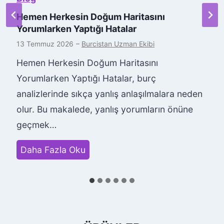
Hemen Herkesin Doğum Haritasını
Yorumlarken Yaptığı Hatalar
13 Temmuz 2026
–
Burcistan Uzman Ekibi
Hemen Herkesin Doğum Haritasını
Yorumlarken Yaptığı Hatalar, burç
analizlerinde sıkça yanlış anlaşılmalara neden
olur. Bu makalede, yanlış yorumların önüne
geçmek…
H
Daha Fazla Oku
e
m
e
n