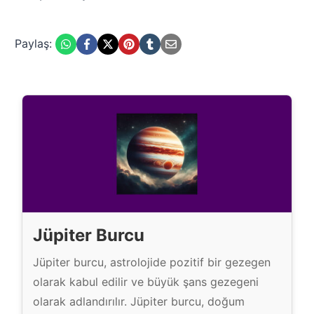
Paylaş:
Jüpiter Burcu
Jüpiter burcu, astrolojide pozitif bir gezegen
olarak kabul edilir ve büyük şans gezegeni
olarak adlandırılır. Jüpiter burcu, doğum