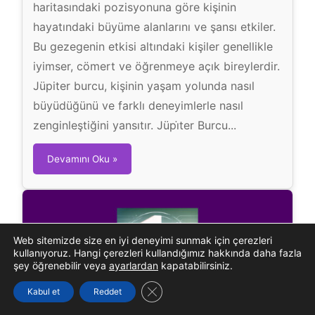
haritasındaki pozisyonuna göre kişinin
hayatındaki büyüme alanlarını ve şansı etkiler.
Bu gezegenin etkisi altındaki kişiler genellikle
iyimser, cömert ve öğrenmeye açık bireylerdir.
Jüpiter burcu, kişinin yaşam yolunda nasıl
büyüdüğünü ve farklı deneyimlerle nasıl
zenginleştiğini yansıtır. Jüpi̇ter Burcu...
J
Devamını Oku »
ü
p
i
t
Web sitemizde size en iyi deneyimi sunmak için çerezleri
e
kullanıyoruz. Hangi çerezleri kullandığımız hakkında daha fazla
r
şey öğrenebilir veya
ayarlardan
kapatabilirsiniz.
B
GDPR çerez şeridini kapat
Kabul et
Reddet
u
r