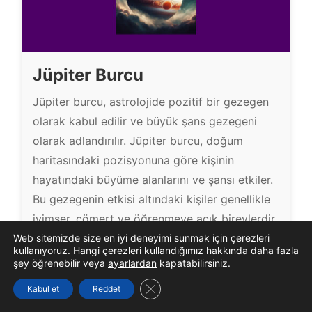
Jüpiter Burcu
Jüpiter burcu, astrolojide pozitif bir gezegen
olarak kabul edilir ve büyük şans gezegeni
olarak adlandırılır. Jüpiter burcu, doğum
haritasındaki pozisyonuna göre kişinin
hayatındaki büyüme alanlarını ve şansı etkiler.
Bu gezegenin etkisi altındaki kişiler genellikle
iyimser, cömert ve öğrenmeye açık bireylerdir.
Jüpiter burcu, kişinin yaşam yolunda nasıl
Web sitemizde size en iyi deneyimi sunmak için çerezleri
kullanıyoruz. Hangi çerezleri kullandığımız hakkında daha fazla
büyüdüğünü ve farklı deneyimlerle nasıl
şey öğrenebilir veya
ayarlardan
kapatabilirsiniz.
zenginleştiğini yansıtır. Jüpi̇ter Burcu...
GDPR çerez şeridini kapat
Kabul et
Reddet
J
Devamını Oku »