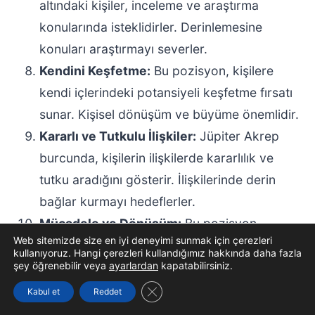
altındaki kişiler, inceleme ve araştırma
konularında isteklidirler. Derinlemesine
konuları araştırmayı severler.
Kendini Keşfetme:
Bu pozisyon, kişilere
kendi içlerindeki potansiyeli keşfetme fırsatı
sunar. Kişisel dönüşüm ve büyüme önemlidir.
Kararlı ve Tutkulu İlişkiler:
Jüpiter Akrep
burcunda, kişilerin ilişkilerde kararlılık ve
tutku aradığını gösterir. İlişkilerinde derin
bağlar kurmayı hedeflerler.
Mücadele ve Dönüşüm:
Bu pozisyon,
Web sitemizde size en iyi deneyimi sunmak için çerezleri
kişilere mücadele etme ve dönüşme yeteneği
kullanıyoruz. Hangi çerezleri kullandığımız hakkında daha fazla
şey öğrenebilir veya
ayarlardan
kapatabilirsiniz.
kazandırır. Zorluklarla karşılaştıklarında
büyümeyi tercih ederler.
GDPR çerez şeridini kapat
Kabul et
Reddet