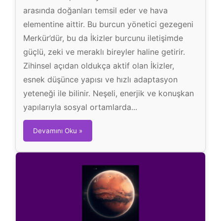
arasında doğanları temsil eder ve hava
elementine aittir. Bu burcun yönetici gezegeni
Merkür’dür, bu da İkizler burcunu iletişimde
güçlü, zeki ve meraklı bireyler haline getirir.
Zihinsel açıdan oldukça aktif olan İkizler,
esnek düşünce yapısı ve hızlı adaptasyon
yeteneği ile bilinir. Neşeli, enerjik ve konuşkan
yapılarıyla sosyal ortamlarda...
İ
Devamını Oku »
k
i
z
l
e
r
B