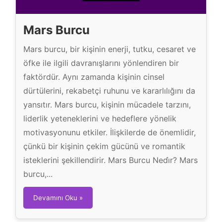
u
r
Mars Burcu
c
u
Mars burcu, bir kişinin enerji, tutku, cesaret ve
öfke ile ilgili davranışlarını yönlendiren bir
faktördür. Aynı zamanda kişinin cinsel
dürtülerini, rekabetçi ruhunu ve kararlılığını da
yansıtır. Mars burcu, kişinin mücadele tarzını,
liderlik yeteneklerini ve hedeflere yönelik
motivasyonunu etkiler. İlişkilerde de önemlidir,
çünkü bir kişinin çekim gücünü ve romantik
isteklerini şekillendirir. Mars Burcu Nedi̇r? Mars
burcu,...
M
Devamını Oku »
a
r