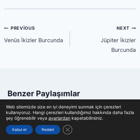
Yazı
PREVIOUS
NEXT
gezinmesi
Venüs İkizler Burcunda
Jüpiter İkizler
Burcunda
Benzer Paylaşımlar
Web sitemizde size en iyi deneyimi sunmak için çerezleri
kullanıyoruz. Hangi çerezleri kullandığımız hakkında daha fazla
şey öğrenebilir veya
ayarlardan
kapatabilirsiniz.
GDPR çerez şeridini kapat
Kabul et
Reddet