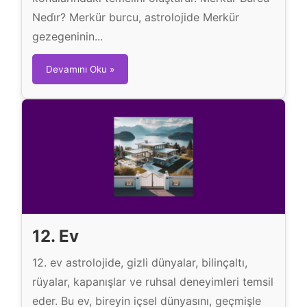
Nedi̇r? Merkür burcu, astrolojide Merkür
gezegeninin...
M
Devamını Oku »
e
r
k
ü
r
B
u
r
c
12. Ev
u
12. ev astrolojide, gizli dünyalar, bilinçaltı,
rüyalar, kapanışlar ve ruhsal deneyimleri temsil
eder. Bu ev, bireyin içsel dünyasını, geçmişle