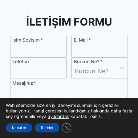
İLETİŞİM FORMU
İsim
E-
İsim Soyisim
*
E-Mail
*
Soyisim
Mail
Telefon
Burcun
Telefon
Burcun Ne?
*
Ne?
Mesajınız
Mesajınız
*
Web sitemizde size en iyi deneyimi sunmak için çerezleri
kullanıyoruz. Hangi çerezleri kullandığımız hakkında daha fazla
şey öğrenebilir veya
ayarlardan
kapatabilirsiniz.
GÖNDER
GDPR çerez şeridini kapat
Kabul et
Reddet