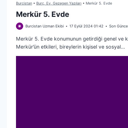
Burcistan
•
Burç, Ev, Gezegen Yazıları
•
Merkür 5. Evde
Merkür 5. Evde
Burcistan Uzman Ekibi
17 Eylül 2024 01:42
Son Günce
Merkür 5. Evde konumunun getirdiği genel ve kişis
Merkür’ün etkileri, bireylerin kişisel ve sosyal…