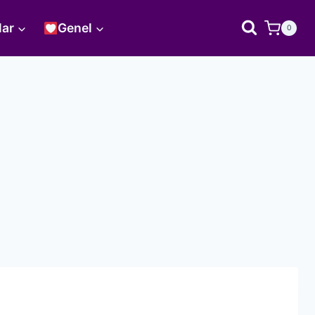
lar
Genel
0