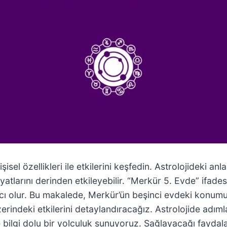
sel özellikleri ile etkilerini keşfedin. Astrolojideki anl
hayatlarını derinden etkileyebilir. “Merkür 5. Evde” ifa
cı olur. Bu makalede, Merkür’ün beşinci evdeki konumun
erindeki etkilerini detaylandıracağız. Astrolojide adıml
e bilgi dolu bir yolculuk sunuyoruz. Sağlayacağı fayda