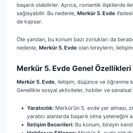
başarılı olabilirler. Ayrıca, romantik ilişkilerde i
sağlayabilir. Bu nedenle,
Merkür 5. Evde
ifadesi
de kapsar.
Öte yandan, bu konum bazı zorlukları da beraberin
nedenle,
Merkür 5. Evde
olan bireylerin, iletişi
Merkür 5. Evde Genel Özellikleri
Merkür 5. Evde
, iletişim, düşünce ve öğrenme ko
Genellikle sosyal aktiviteler, hobiler ve sanatsal 
Yaratıcılık:
Merkür’ün 5. evde yer alması, zi
yaratıcı alanlarda başarılı olma yeteneğini ar
İletişim Becerileri:
Bu konum, bireyin kendini
Hobiler ve Eğlence:
Merkür 5. evde olduğund