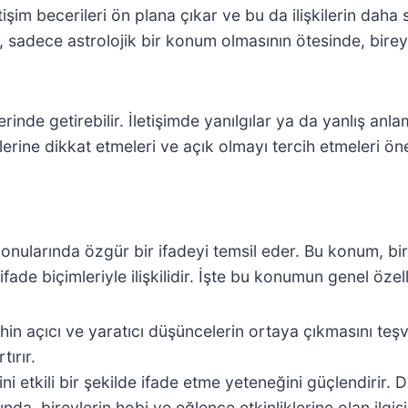
letişim becerileri ön plana çıkar ve bu da ilişkilerin daha
, sadece astrolojik bir konum olmasının ötesinde, bire
de getirebilir. İletişimde yanılgılar ya da yanlış anlama
mlerine dikkat etmeleri ve açık olmayı tercih etmeleri öne
nularında özgür bir ifadeyi temsil eder. Bu konum, birey
ifade biçimleriyle ilişkilidir. İşte bu konumun genel özelli
hin açıcı ve yaratıcı düşüncelerin ortaya çıkmasını teş
tırır.
 etkili bir şekilde ifade etme yeteneğini güçlendirir. Doğ
a, bireylerin hobi ve eğlence etkinliklerine olan ilgisi 