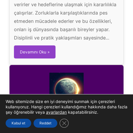
verirler ve hedeflerine ulaşmak için kararlılıkla
çalışırlar. Zorluklarla karşılaştıklarında pes
etmeden mücadele ederler ve bu özellikleri,
onları iş dünyasında başarılı bireyler yapar.
Disiplinli ve pratik yaklaşımları sayesinde...
O
Devamını Oku »
ğ
l
a
k
B
u
Web sitemizde size en iyi deneyimi sunmak için çerezleri
r
kullanıyoruz. Hangi çerezleri kullandığımız hakkında daha fazla
c
şey öğrenebilir veya
ayarlardan
kapatabilirsiniz.
u
GDPR çerez şeridini kapat
Merkür Burcu
Kabul et
Reddet