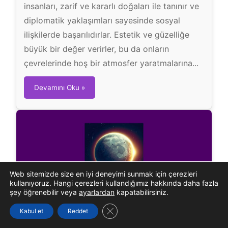
insanları, zarif ve kararlı doğaları ile tanınır ve
diplomatik yaklaşımları sayesinde sosyal
ilişkilerde başarılıdırlar. Estetik ve güzelliğe
büyük bir değer verirler, bu da onların
çevrelerinde hoş bir atmosfer yaratmalarına...
T
Devamını Oku »
e
r
a
z
i
B
u
Web sitemizde size en iyi deneyimi sunmak için çerezleri
kullanıyoruz. Hangi çerezleri kullandığımız hakkında daha fazla
r
şey öğrenebilir veya
ayarlardan
kapatabilirsiniz.
c
Merkür Burcu
GDPR çerez şeridini kapat
u
Kabul et
Reddet