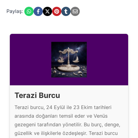
Paylaş:
Terazi Burcu
Terazi burcu, 24 Eylül ile 23 Ekim tarihleri
arasında doğanları temsil eder ve Venüs
gezegeni tarafından yönetilir. Bu burç, denge,
güzellik ve ilişkilerle özdeşleşir. Terazi burcu