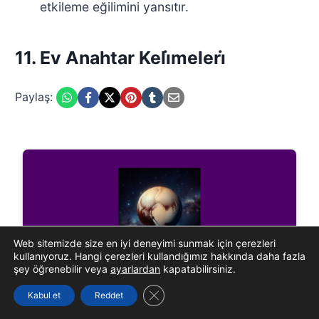
etkileme eğilimini yansıtır.
11. Ev Anahtar Keli̇meleri̇
Paylaş:
Web sitemizde size en iyi deneyimi sunmak için çerezleri
kullanıyoruz. Hangi çerezleri kullandığımız hakkında daha fazla
şey öğrenebilir veya
ayarlardan
kapatabilirsiniz.
Plüton Burcu
GDPR çerez şeridini kapat
Kabul et
Reddet
Plüton burcu, bir kişinin kişisel güç