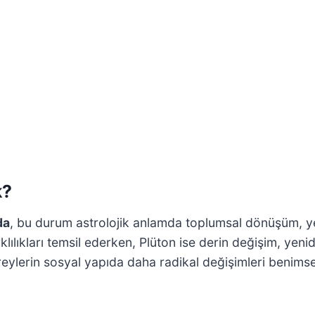
k?
da
, bu durum astrolojik anlamda toplumsal dönüşüm, ye
klılıkları temsil ederken, Plüton ise derin değişim, yen
, bireylerin sosyal yapıda daha radikal değişimleri benims