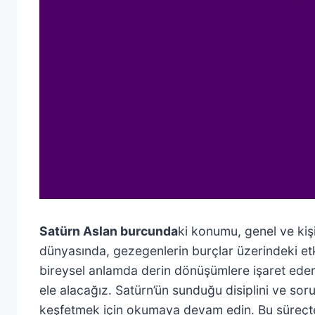
Satürn Aslan burcunda
ki konumu, genel ve kişis
dünyasında, gezegenlerin burçlar üzerindeki et
bireysel anlamda derin dönüşümlere işaret eder.
ele alacağız. Satürn’ün sunduğu disiplini ve sor
keşfetmek için okumaya devam edin. Bu süreçte, 