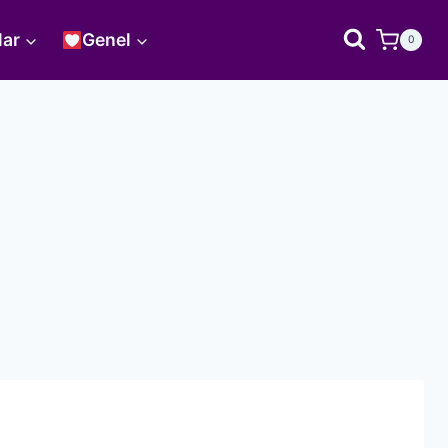
lar
Genel
0