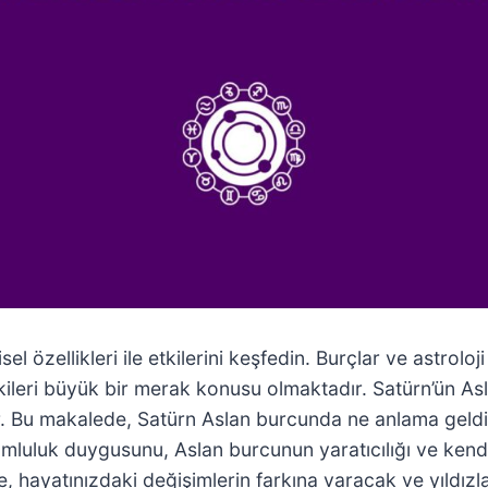
el özellikleri ile etkilerini keşfedin. Burçlar ve astroloj
kileri büyük bir merak konusu olmaktadır. Satürn’ün As
 Bu makalede, Satürn Aslan burcunda ne anlama geldiğini
umluluk duygusunu, Aslan burcunun yaratıcılığı ve kendin
hayatınızdaki değişimlerin farkına varacak ve yıldızla