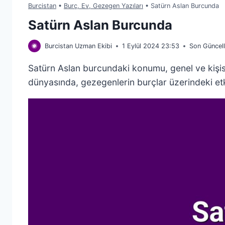
Burcistan
•
Burç, Ev, Gezegen Yazıları
•
Satürn Aslan Burcunda
Satürn Aslan Burcunda
Burcistan Uzman Ekibi
1 Eylül 2024 23:53
Son Güncel
Satürn Aslan burcundaki konumu, genel ve kişisel ö
dünyasında, gezegenlerin burçlar üzerindeki et