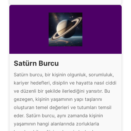
n
g
e
ç
B
u
r
c
Satürn Burcu
u
Satürn burcu, bir kişinin olgunluk, sorumluluk,
kariyer hedefleri, disiplin ve hayatta nasıl ciddi
ve düzenli bir şekilde ilerlediğini yansıtır. Bu
gezegen, kişinin yaşamının yapı taşlarını
oluşturan temel değerleri ve tutumları temsil
eder. Satürn burcu, aynı zamanda kişinin
yaşamının hangi alanlarında zorluklarla