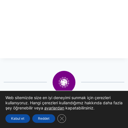
Web sitemizde size en iyi deneyimi sunmak için çerezleri
Burcistan Uzman Ekibi
kullanıyoruz. Hangi çerezleri kullandığımız hakkında daha fazla
şey öğrenebilir veya
ayarlardan
kapatabilirsiniz.
Burcistan Uzman Ekibi, uluslararası sertifikalı
GDPR çerez şeridini kapat
Kabul et
Reddet
astrologlardan oluşan 15+ yıllık deneyimli bir