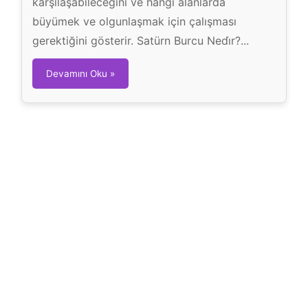
karşılaşabileceğini ve hangi alanlarda
büyümek ve olgunlaşmak için çalışması
gerektiğini gösterir. Satürn Burcu Nedi̇r?...
S
Devamını Oku »
a
t
ü
r
n
B
u
r
c
u