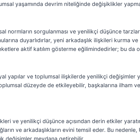
lumsal yaşamında devrim niteliğinde değişiklikler yapma
msal normların sorgulanması ve yenilikçi düşünce tarzl
nularına duyarlıdırlar, yeni arkadaşlık ilişkileri kurma
areketlere aktif katılım gösterme eğilimindedirler; bu da 
l yapılar ve toplumsal ilişkilerde yenilikçi değişimler ya
lumsal düzeyde de etkileyebilir, başkalarına ilham ver
i
ikleri ve yenilikçi düşünce açısından derin etkiler yaratı
ların ve arkadaşlıkların evini temsil eder. Bu nedenle
ük değişimler meydana getirebilir.