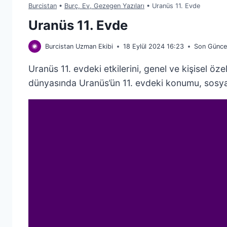
Burcistan
•
Burç, Ev, Gezegen Yazıları
•
Uranüs 11. Evde
Uranüs 11. Evde
Burcistan Uzman Ekibi
18 Eylül 2024 16:23
Son Günce
Uranüs 11. evdeki etkilerini, genel ve kişisel özel
dünyasında Uranüs’ün 11. evdeki konumu, sosya