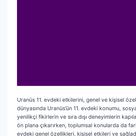
Uranüs 11. evdeki etkilerini, genel ve kişisel özel
dünyasında Uranüs’ün 11. evdeki konumu, sosyal 
yenilikçi fikirlerin ve sıra dışı deneyimlerin kapı
ön plana çıkarırken, toplumsal konularda da fark
evdeki genel özellikleri, kişisel etkileri ve sağl