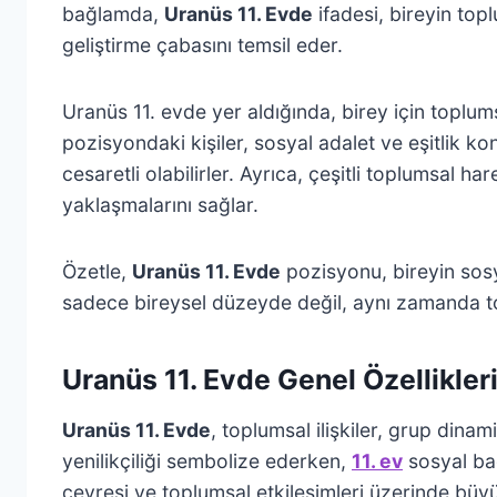
bağlamda,
Uranüs 11. Evde
ifadesi, bireyin top
geliştirme çabasını temsil eder.
Uranüs 11. evde yer aldığında, birey için toplu
pozisyondaki kişiler, sosyal adalet ve eşitlik ko
cesaretli olabilirler. Ayrıca, çeşitli toplumsal h
yaklaşmalarını sağlar.
Özetle,
Uranüs 11. Evde
pozisyonu, bireyin sosya
sadece bireysel düzeyde değil, aynı zamanda top
Uranüs 11. Evde Genel Özellikler
Uranüs 11. Evde
, toplumsal ilişkiler, grup dinam
yenilikçiliği sembolize ederken,
11. ev
sosyal bağ
çevresi ve toplumsal etkileşimleri üzerinde büy