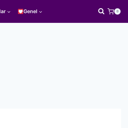
lar
Genel
0