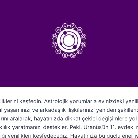
liklerini keşfedin. Astrolojik yorumlarla evinizdeki yenili
yaşamınızı ve arkadaşlık ilişkilerinizi yeniden şekille
larını aralarak, hayatınızda dikkat çekici değişimlere yol
lılık yaratmanızı destekler. Peki, Uranüs’ün 11. evdeki
adığı yenilikleri keşfedeceğiz. Hayatınıza bu güçlü enerj