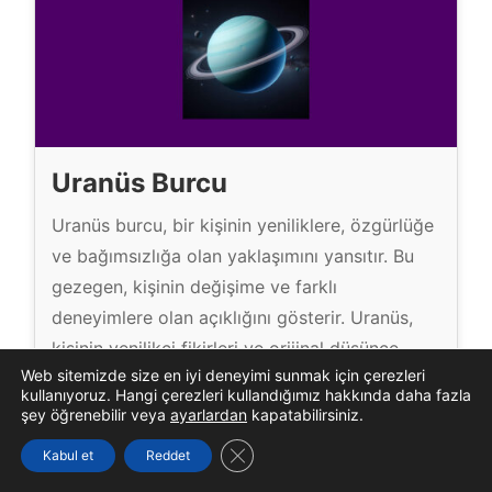
Uranüs Burcu
Uranüs burcu, bir kişinin yeniliklere, özgürlüğe
ve bağımsızlığa olan yaklaşımını yansıtır. Bu
gezegen, kişinin değişime ve farklı
deneyimlere olan açıklığını gösterir. Uranüs,
kişinin yenilikçi fikirleri ve orijinal düşünce
Web sitemizde size en iyi deneyimi sunmak için çerezleri
tarzını temsil eder. Bu nedenle, kişinin
kullanıyoruz. Hangi çerezleri kullandığımız hakkında daha fazla
yaratıcılığı, teknolojik ilgileri ve toplumsal
şey öğrenebilir veya
ayarlardan
kapatabilirsiniz.
meselelere olan duyarlılığı üzerinde büyük bir
GDPR çerez şeridini kapat
Kabul et
Reddet
etkisi olabilir. Uranüs Burcu Nedi̇r? Uranüs