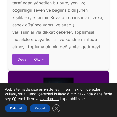
tarafından yönetilen bu burç, yenilikçi,
özgürlüğü seven ve bağımsız düşünen
kişilikleriyle tanınır. Kova burcu insanları, zeka,
esnek düşünce yapısı ve sıradışı
yaklaşımlarıyla dikkat çekerler. Toplumsal
meselelere duyarlıdırlar ve kendilerini ifade
etmeyi, topluma olumlu değişimler getirmeyi...
K
Devamını Oku »
o
v
a
B
Web sitemizde size en iyi deneyimi sunmak için çerezleri
u
kullanıyoruz. Hangi çerezleri kullandığımız hakkında daha fazla
r
şey öğrenebilir veya
ayarlardan
kapatabilirsiniz.
c
GDPR çerez şeridini kapat
Kabul et
Reddet
u