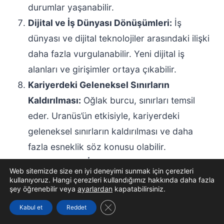
durumlar yaşanabilir.
Dijital ve İş Dünyası Dönüşümleri:
İş
dünyası ve dijital teknolojiler arasındaki ilişki
daha fazla vurgulanabilir. Yeni dijital iş
alanları ve girişimler ortaya çıkabilir.
Kariyerdeki Geleneksel Sınırların
Kaldırılması:
Oğlak burcu, sınırları temsil
eder. Uranüs’ün etkisiyle, kariyerdeki
geleneksel sınırların kaldırılması ve daha
fazla esneklik söz konusu olabilir.
Toplumsal ve İş Ahlakında Değişim:
Web sitemizde size en iyi deneyimi sunmak için çerezleri
Toplumsal ve iş ahlakı yeniden şekillenebilir.
kullanıyoruz. Hangi çerezleri kullandığımız hakkında daha fazla
şey öğrenebilir veya
ayarlardan
kapatabilirsiniz.
Etik iş uygulamaları ve toplumsal sorumluluk
GDPR çerez şeridini kapat
konularında daha fazla hassasiyet olabilir.
Kabul et
Reddet